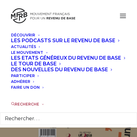
DÉCOUVRIR
LES PODCASTS SUR LE REVENU DE BASE
ACTUALITÉS
L’allocation
LE MOUVEMENT
LES ETATS GÉNÉREUX DU REVENU DE BASE
universelle
LE TOUR DE BASE
DES NOUVELLES DU REVENU DE BASE
PARTICIPER
d’existence, la
ADHÉRER
FAIRE UN DON
protection sociale
du XXI° siècle
RECHERCHE
8 SEPTEMBRE 2021
|
DANS
ACTUALITÉS
,
À LA UNE
|
PAR
GUY
VALETTE