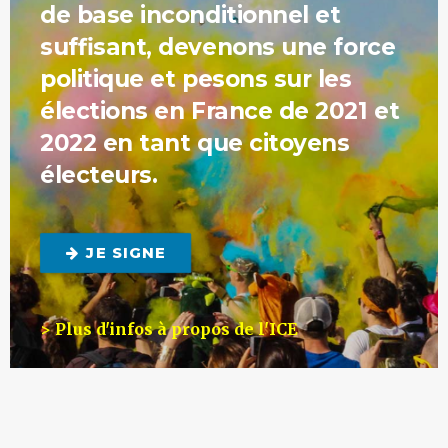
de base inconditionnel et
suffisant, devenons une force
politique et pesons sur les
élections en France de 2021 et
2022 en tant que citoyens
électeurs.
JE SIGNE
> Plus d'infos à propos de l'ICE