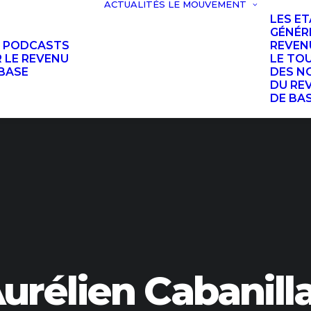
ACTUALITÉS
LE MOUVEMENT
LES E
GÉNÉR
S PODCASTS
REVEN
 LE REVENU
LE TO
BASE
DES N
DU RE
DE BA
urélien Cabanill