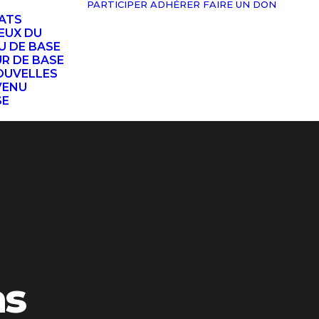
PARTICIPER
ADHÉRER
FAIRE UN DON
TATS
EUX DU
U DE BASE
UR DE BASE
OUVELLES
VENU
SE
as