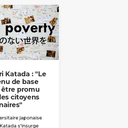
i Katada : "Le
enu de base
t être promu
les citoyens
naires"
ersitaire japonaise
 Katada s'insurge