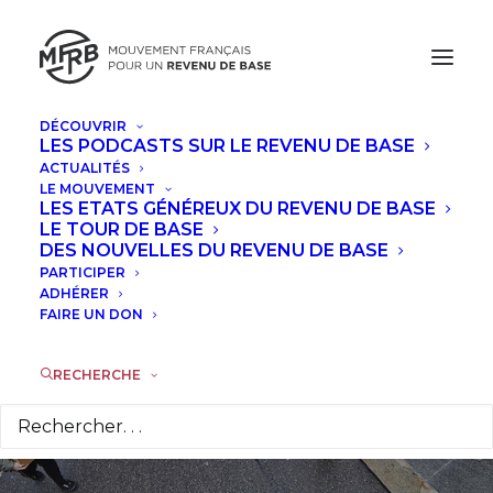
DÉCOUVRIR
LES PODCASTS SUR LE REVENU DE BASE
ACTUALITÉS
Generation
LE MOUVEMENT
LES ETATS GÉNÉREUX DU REVENU DE BASE
Grundeinkommen,
LE TOUR DE BASE
DES NOUVELLES DU REVENU DE BASE
PARTICIPER
le groupe qui a
ADHÉRER
FAIRE UN DON
convaincu 126.000
Suisses
RECHERCHE
16 DÉCEMBRE 2013
|
DANS
INTERVIEWS
|
PAR
AURÉLIEN
CABANILLAS