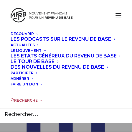
DÉCOUVRIR
LES PODCASTS SUR LE REVENU DE BASE
ACTUALITÉS
LE MOUVEMENT
Participez à l'appel
LES ETATS GÉNÉREUX DU REVENU DE BASE
LE TOUR DE BASE
aux votes pour le
DES NOUVELLES DU REVENU DE BASE
PARTICIPER
Prix du Revenu de
ADHÉRER
FAIRE UN DON
Base en France !
RECHERCHE
8 SEPTEMBRE 2025
|
DANS
ACTUALITÉS
|
PAR
LA
RÉDACTION