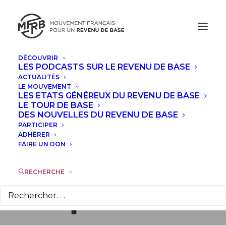
DÉCOUVRIR
LES PODCASTS SUR LE REVENU DE BASE
ACTUALITÉS
LE MOUVEMENT
La vice-présidente
LES ETATS GÉNÉREUX DU REVENU DE BASE
LE TOUR DE BASE
d’UBIE fonde un
DES NOUVELLES DU REVENU DE BASE
PARTICIPER
parti pour le revenu
ADHÉRER
FAIRE UN DON
de base en Suède
RECHERCHE
4 JUILLET 2017
|
DANS
À LA UNE
|
PAR
KATE MCFARLAND