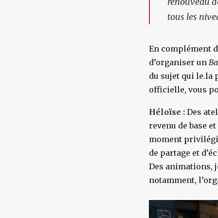
renouveau dém
tous les niv
En complément de 
d’organiser un
B
du sujet qui le.l
officielle, vous 
Héloïse :
Des atel
revenu de base et
moment privilégi
de partage et d’é
Des animations, j
notamment, l’orga