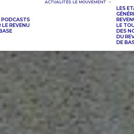
ACTUALITÉS
LE MOUVEMENT
LES E
GÉNÉR
S PODCASTS
REVEN
 LE REVENU
LE TO
BASE
DES N
DU RE
DE BA