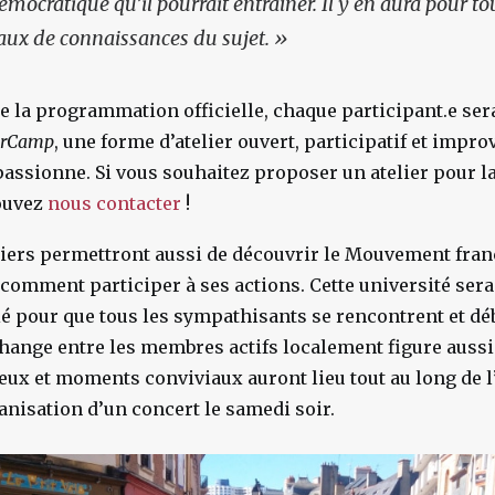
ocratique qu’il pourrait entraîner. Il y en aura pour tou
eaux de connaissances du sujet. »
la programmation officielle, chaque participant.e sera
arCamp
, une forme d’atelier ouvert, participatif et impr
a passionne. Si vous souhaitez proposer un atelier pour
pouvez
nous contacter
!
iers permettront aussi de découvrir le Mouvement fran
 comment participer à ses actions. Cette université ser
é pour que tous les sympathisants se rencontrent et dé
change entre les membres actifs localement figure aus
eux et moments conviviaux auront lieu tout au long de 
nisation d’un concert le samedi soir.