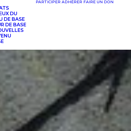
PARTICIPER
ADHÉRER
FAIRE UN DON
TATS
EUX DU
U DE BASE
UR DE BASE
OUVELLES
VENU
SE