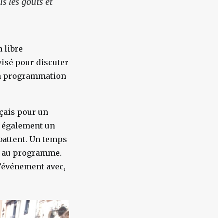
s les goûts et
 libre
ovisé pour discuter
 la programmation
çais pour un
a également un
battent. Un temps
si au programme.
l’événement avec,