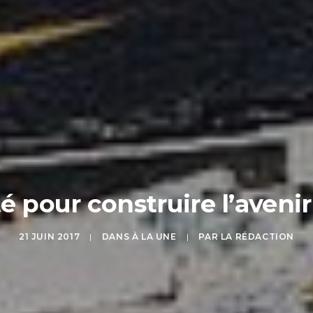
té pour construire l’aveni
21 JUIN 2017
|
DANS
À LA UNE
|
PAR
LA RÉDACTION