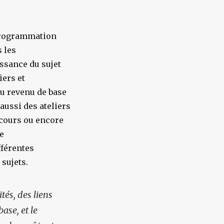
rogrammation
s les
issance du sujet
iers et
du revenu de base
aussi des ateliers
cours ou encore
e
fférentes
 sujets.
tés, des liens
ase, et le