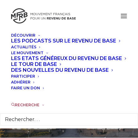
DÉCOUVRIR
LES PODCASTS SUR LE REVENU DE BASE
ACTUALITÉS
LE MOUVEMENT
LES ETATS GÉNÉREUX DU REVENU DE BASE
Une conférence sur
LE TOUR DE BASE
DES NOUVELLES DU REVENU DE BASE
le revenu de base à
PARTICIPER
ADHÉRER
FAIRE UN DON
Reykjavik cet été
RECHERCHE
6 JUIN 2017
|
DANS
À LA UNE
|
PAR
MAXIME VENDÉ