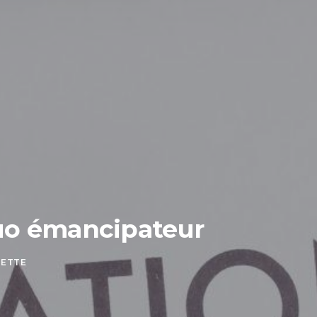
duo émancipateur
LETTE