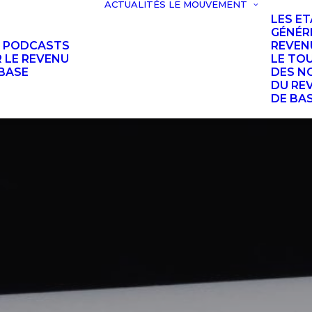
ACTUALITÉS
LE MOUVEMENT
LES E
GÉNÉR
S PODCASTS
REVEN
 LE REVENU
LE TO
BASE
DES N
DU RE
DE BA