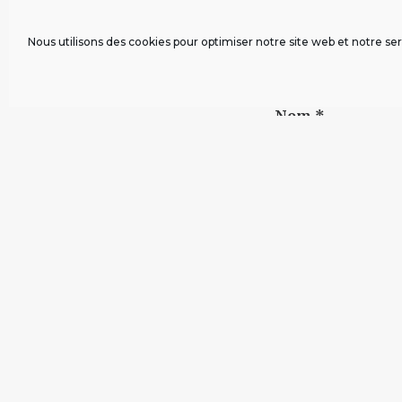
Nous utilisons des cookies pour optimiser notre site web et notre ser
Nom
*
VIVRE EN DIGNITÉ - POUR UN REVENU DE BASE DÈS L
MEILLEUR ÉTAT DE SANTÉ MENTALE ATTEIGNABLE