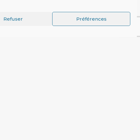
Refuser
Préférences
LE REVENU DE BASE AU MENU D'UN DEB'ACTEUR