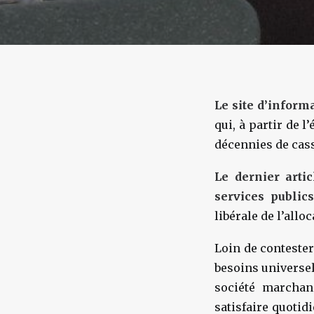
Le site d’inform
qui, à partir de 
décennies de casse
Le dernier arti
services public
libérale de l’allo
Loin de contester
besoins universel
société marchan
satisfaire quotid