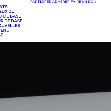
PARTICIPER
ADHÉRER
FAIRE UN DON
TATS
EUX DU
U DE BASE
UR DE BASE
OUVELLES
VENU
SE