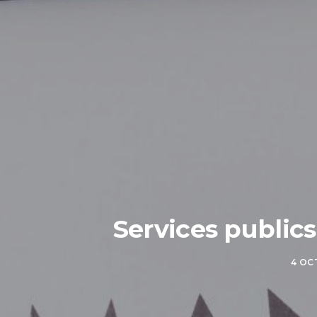
Services public
4 OC