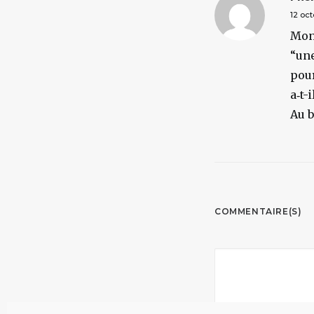
12 oc
Mon 
“une
pour
a‑t-
Au b
COMMENTAIRE(S)