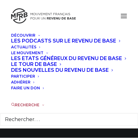
DÉCOUVRIR
LES PODCASTS SUR LE REVENU DE BASE
ACTUALITÉS
LE MOUVEMENT
LES ETATS GÉNÉREUX DU REVENU DE BASE
Le Sénat s’empare
LE TOUR DE BASE
DES NOUVELLES DU REVENU DE BASE
de la question du
PARTICIPER
ADHÉRER
revenu de base
FAIRE UN DON
RECHERCHE
28 SEPTEMBRE 2016
|
DANS
ACTUALITÉS
|
PAR
STEVEN
VERMET