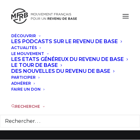
DÉCOUVRIR
LES PODCASTS SUR LE REVENU DE BASE
ACTUALITÉS
LE MOUVEMENT
Présentation du livre
LES ETATS GÉNÉREUX DU REVENU DE BASE
LE TOUR DE BASE
du MFRB à la Maison
DES NOUVELLES DU REVENU DE BASE
PARTICIPER
des Sciences
ADHÉRER
FAIRE UN DON
Économiques
RECHERCHE
28 SEPTEMBRE 2016
|
DANS
ACTUALITÉS
|
PAR
CAMILLE
LAMBERT