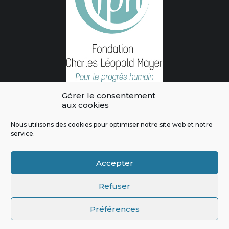
Gérer le consentement
aux cookies
Nous utilisons des cookies pour optimiser notre site web et notre
service.
L'intégralité des contenus de ce site sont publiés sous licence
Crédits & Mentions Légales
|
Politique de confidentialité
|
Règles
Accepter
de modération
|
Contactez-nous
|
Signaler un bug
Refuser
Préférences