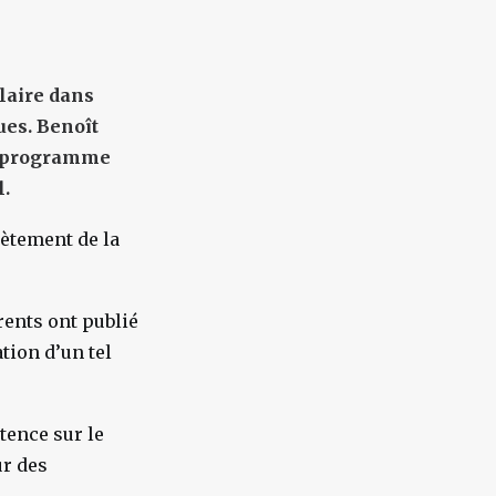
ulaire dans
ues. Benoît
on programme
l.
rètement de la
rents ont publié
tion d’un tel
tence sur le
ur des