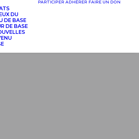
PARTICIPER
ADHÉRER
FAIRE UN DON
TATS
EUX DU
U DE BASE
UR DE BASE
OUVELLES
VENU
SE