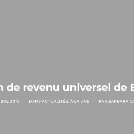
n de revenu universel d
BRE 2016
|
DANS
ACTUALITÉS
,
À LA UNE
|
PAR
BARBARA C