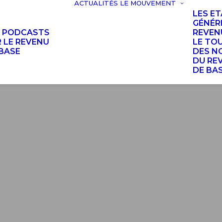
ACTUALITÉS
LE MOUVEMENT
LES E
GÉNÉR
S PODCASTS
REVEN
 LE REVENU
LE TO
BASE
DES N
DU RE
DE BA