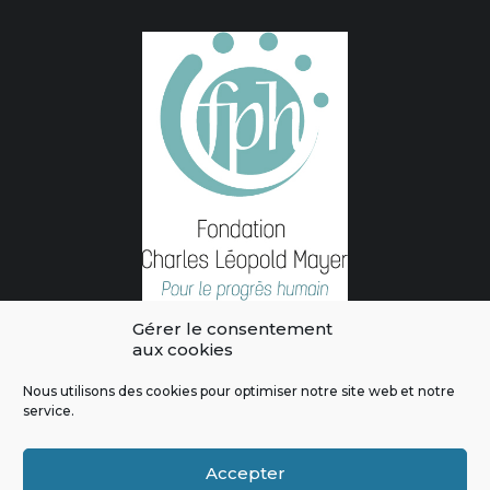
Gérer le consentement
aux cookies
Nous utilisons des cookies pour optimiser notre site web et notre
service.
L'intégralité des contenus de ce site sont publiés sous licence
Crédits & Mentions Légales
|
Politique de confidentialité
|
Règles
Accepter