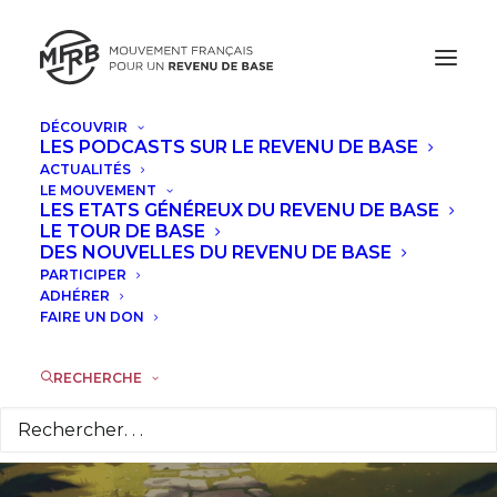
DÉCOUVRIR
LES PODCASTS SUR LE REVENU DE BASE
ACTUALITÉS
Revenu universel :
LE MOUVEMENT
LES ETATS GÉNÉREUX DU REVENU DE BASE
comment mieux
LE TOUR DE BASE
DES NOUVELLES DU REVENU DE BASE
PARTICIPER
prendre en compte
ADHÉRER
FAIRE UN DON
le droit au logement
?
RECHERCHE
26 OCTOBRE 2025
|
DANS
À LA UNE
|
PAR
GUY VALETTE