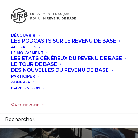
DÉCOUVRIR
LES PODCASTS SUR LE REVENU DE BASE
ACTUALITÉS
Retours sur
LE MOUVEMENT
LES ETATS GÉNÉREUX DU REVENU DE BASE
l'Université UTOPIA :
LE TOUR DE BASE
DES NOUVELLES DU REVENU DE BASE
PARTICIPER
un monde fini, une
ADHÉRER
FAIRE UN DON
chance pour
l'émancipation ?
RECHERCHE
28 OCTOBRE 2025
|
DANS
ACTUALITÉS
,
À LA UNE
|
PAR
GUY
VALETTE