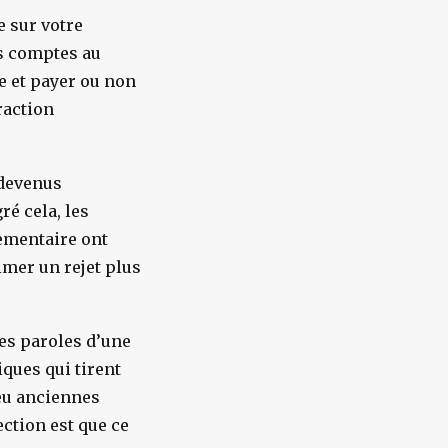
e sur votre
s comptes au
le et payer ou non
raction
 devenus
ré cela, les
lementaire ont
imer un rejet plus
les paroles d’une
iques qui tirent
eu anciennes
ction est que ce