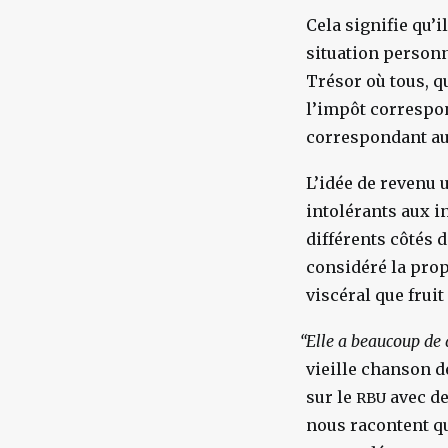
Cela signifie qu’i
situation personn
Trésor où tous, q
l’impôt correspon
correspondant a
L’idée de revenu 
intolérants aux i
différents côtés 
considéré la prop
viscéral que frui
“
Elle
a beaucoup de d
vieille chanson de
sur le
avec de
RBU
nous racontent qu