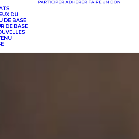
PARTICIPER
ADHÉRER
FAIRE UN DON
TATS
EUX DU
U DE BASE
UR DE BASE
OUVELLES
VENU
SE