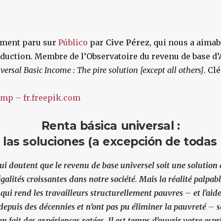
lement paru sur
Público
par
Ci
ve
Pérez
, qui nous a aima
raduction. Membre de l’Observatoire du revenu de base d’A
i
versa
l
Bas
i
c
Inco
m
e :
The
p
i
re
so
l
u
ti
on
[excep
t
all others]
. Cl
mp – fr.freepik.com
Renta básica universal :
 las soluciones (a excepción de todas
qui doutent que le revenu de base universel soit une solution
galités croissantes dans notre société. Mais la réalité palpa
 qui rend les travailleurs structurellement pauvres – et l’aid
depuis des décennies et n’ont pas pu éliminer la pauvreté – 
 en fait des expériences ratées. Il est temps d’ouvrir votre esp