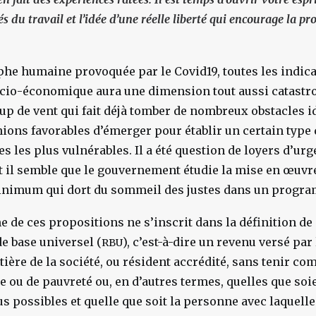
és du travail et l’idée d’une réelle liberté qui encourage la p
phe humaine provoquée par le Covid19, toutes les indic
ocio-économique aura une dimension tout aussi catastr
p de vent qui fait déjà tomber de nombreux obstacles i
ions favorables d’émerger pour établir un certain type 
s les plus vulnérables. Il a été question de loyers d’ur
t il semble que le gouvernement étudie la mise en œuv
minimum qui dort du sommeil des justes dans un progra
 de ces propositions ne s’inscrit dans la définition de 
de base universel (
), c’est-à-dire un revenu versé par
RBU
ière de la société, ou résident accrédité, sans tenir co
e ou de pauvreté ou, en d’autres termes, quelles que soie
s possibles et quelle que soit la personne avec laquelle