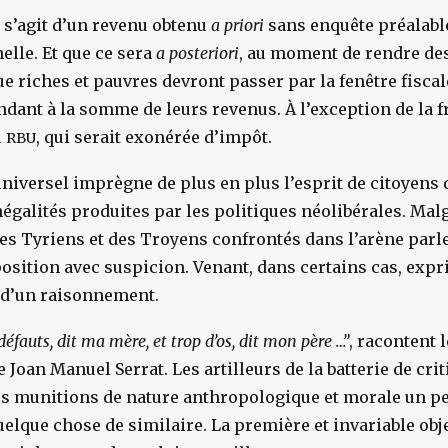
l s’agit d’un revenu obtenu
a priori
sans enquête préalabl
elle. Et que ce sera
a posteriori
, au moment de rendre de
ue riches et pauvres devront passer par la fenêtre fisca
dant à la somme de leurs revenus. À l’exception de la f
u
, qui serait exonérée d’impôt.
RBU
universel imprègne de plus en plus l’esprit de citoyens
négalités produites par les politiques néolibérales. Malg
des Tyriens et des Troyens confrontés dans l’arène par
osition avec suspicion. Venant, dans certains cas, expr
t d’un raisonnement.
éfauts, dit ma mère, et trop d’os, dit mon père …”
, racontent 
 Joan Manuel Serrat. Les artilleurs de la batterie de crit
s munitions de nature anthropologique et morale un p
elque chose de similaire. La première et invariable obje