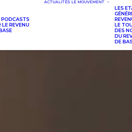
ACTUALITÉS
LE MOUVEMENT
LES E
GÉNÉR
S PODCASTS
REVEN
 LE REVENU
LE TO
BASE
DES N
DU RE
DE BA