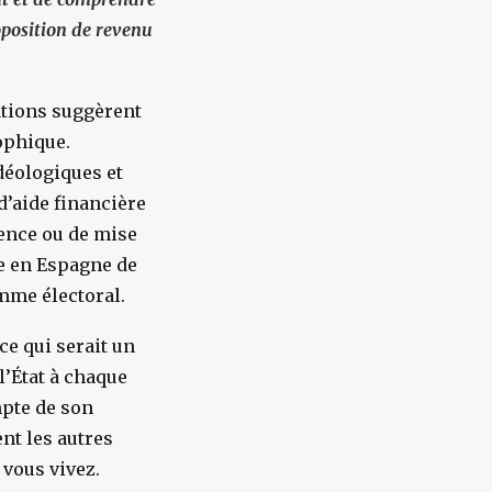
roposition de revenu
ations suggèrent
ophique.
déologiques et
d’aide financière
gence ou de mise
re en Espagne de
mme électoral.
ce qui serait un
 l’État à chaque
mpte de son
nt les autres
 vous vivez.