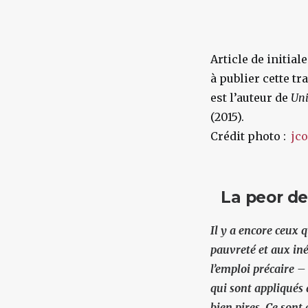
Article de initia
à publier cette t
est l’auteur de
Un
(2015).
Crédit photo :
jco
La peor de
Il y a encore ceux 
pauvreté et aux iné
l’emploi précaire –
qui sont appliqués 
bien pires. Ce sont