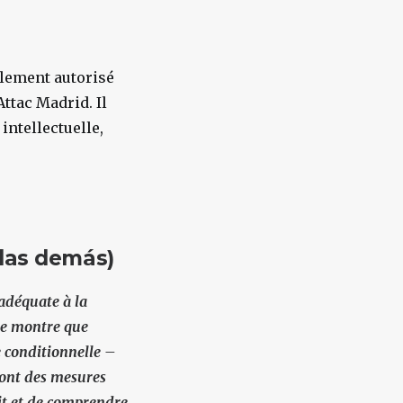
blement autorisé
ttac Madrid. Il
é intellectuelle,
 las demás)
 adéquate à la
ble montre que
e conditionnelle –
sont des mesures
rit et de comprendre