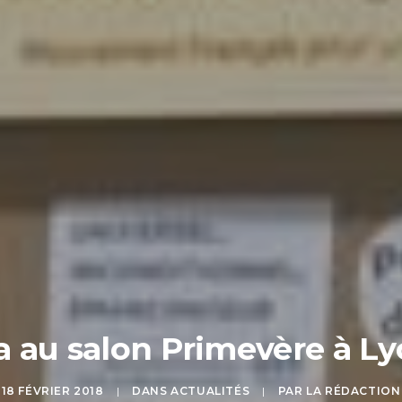
 au salon Primevère à Lyo
18 FÉVRIER 2018
|
DANS
ACTUALITÉS
|
PAR
LA RÉDACTION