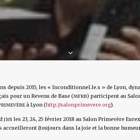
s depuis 2015, les « Inconditionnel.le.s » de Lyon, dyn
is pour un Revenu de Base (
) participent au Salo
MFRB
à Lyon (
http://salonprimevere.org
).
PRIMEVÈRE
nd
les 23, 24, 25 février 2018 au Salon Primevère Eure
J101
s accueilleront (toujours dans la joie et la bonne humeur