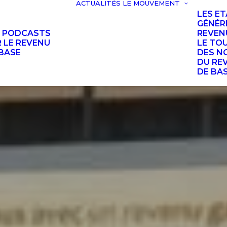
ACTUALITÉS
LE MOUVEMENT
LES E
GÉNÉR
S PODCASTS
REVEN
 LE REVENU
LE TO
BASE
DES N
DU RE
DE BA