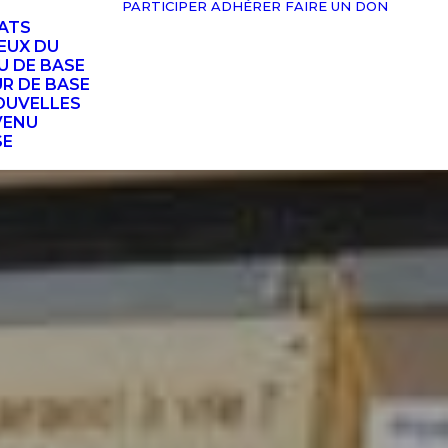
PARTICIPER
ADHÉRER
FAIRE UN DON
TATS
EUX DU
U DE BASE
UR DE BASE
OUVELLES
VENU
SE