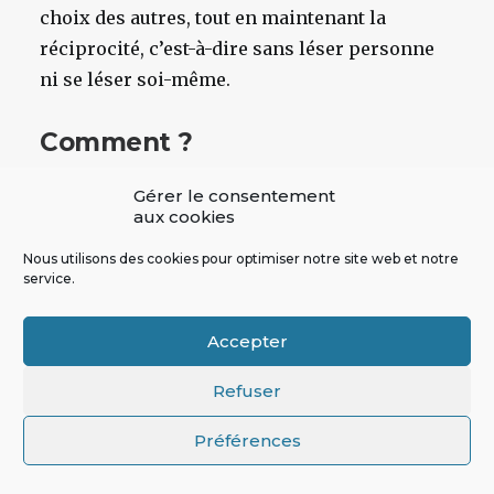
choix des autres, tout en maintenant la
réciprocité, c’est-à-dire sans léser personne
ni se léser soi-même.
Comment ?
Pour conclure, tentons de formuler une
Gérer le consentement
aux cookies
hypothèse concernant l’évolution à court,
moyen et long terme. Comment les approches
Nous utilisons des cookies pour optimiser notre site web et notre
service.
introduites ci-dessus peuvent-elles se
développer ?
Accepter
En suivant l’approche 1, il semble difficile
Refuser
d’imaginer que la
fasse soudainement
BCE
autre chose que ce qu’elle a toujours fait,
Préférences
à savoir lâcher du lest par petites touches de
centaines de milliards d’Euros créés
ex-nihilo
,