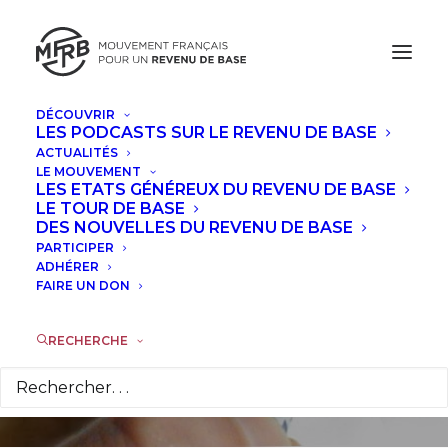
DÉCOUVRIR
LES PODCASTS SUR LE REVENU DE BASE
ACTUALITÉS
LE MOUVEMENT
Du revenu de base à
LES ETATS GÉNÉREUX DU REVENU DE BASE
LE TOUR DE BASE
un protocole
DES NOUVELLES DU REVENU DE BASE
PARTICIPER
monétaire commun
ADHÉRER
FAIRE UN DON
?
RECHERCHE
23 MARS 2016
|
DANS
TRIBUNES
|
PAR
OLIVIER AUBER,
BERNARD DUGAS & GÉRARD FOUCHER