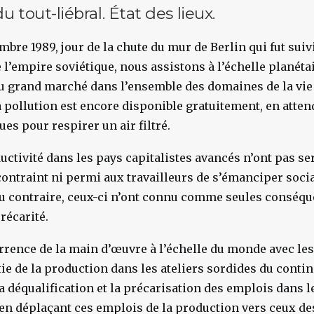
u tout-liébral. État des lieux.
mbre 1989, jour de la chute du mur de Berlin qui fut suiv
 l’empire soviétique, nous assistons à l’échelle planét
u grand marché dans l’ensemble des domaines de la vie 
la pollution est encore disponible gratuitement, en atte
es pour respirer un air filtré.
uctivité dans les pays capitalistes avancés n’ont pas ser
contraint ni permi aux travailleurs de s’émanciper soci
Au contraire, ceux-ci n’ont connu comme seules conséq
précarité.
rence de la main d’œuvre à l’échelle du monde avec les
ie de la production dans les ateliers sordides du contin
la déqualification et la précarisation des emplois dans l
n déplaçant ces emplois de la production vers ceux des