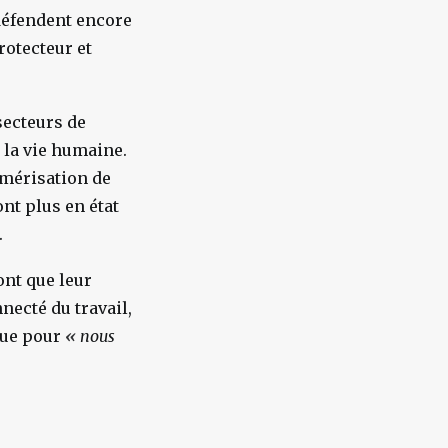
 défendent encore
rotecteur et
 secteurs de
 la vie humaine.
umérisation de
nt plus en état
.
ont que leur
necté du travail,
que pour
«
nous