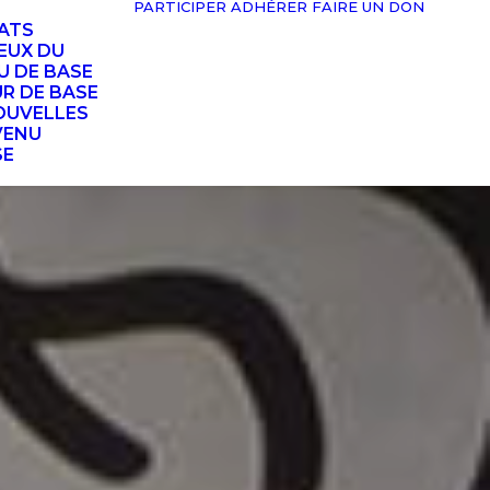
PARTICIPER
ADHÉRER
FAIRE UN DON
TATS
EUX DU
U DE BASE
UR DE BASE
OUVELLES
VENU
SE