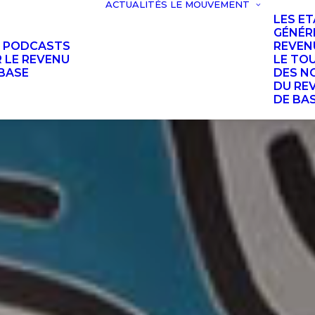
ACTUALITÉS
LE MOUVEMENT
LES E
GÉNÉR
S PODCASTS
REVEN
 LE REVENU
LE TO
BASE
DES N
DU RE
DE BA