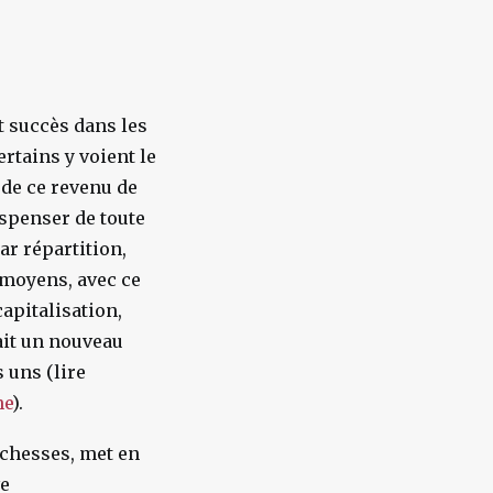
t succès dans les
rtains y voient le
 de ce revenu de
spenser de toute
ar répartition,
 moyens, avec ce
apitalisation,
rait un nouveau
 uns (lire
he
).
richesses, met en
ve