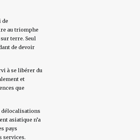
i de
aire au triomphe
sur terre. Seul
ndant de devoir
vi à se libérer du
alement et
uences que
 délocalisations
ent asiatique n’a
es pays
 services.