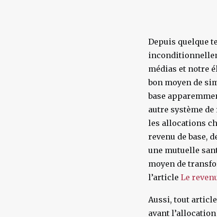
Depuis quelque te
inconditionnellem
médias et notre é
bon moyen de simp
base apparemment 
autre système de 
les allocations 
revenu de base, d
une mutuelle sant
moyen de transfor
l’article
Le revenu
Aussi, tout articl
avant l’allocatio