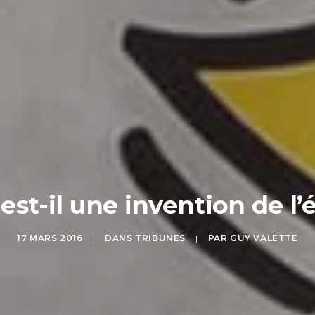
est-il une invention de l’
17 MARS 2016
|
DANS
TRIBUNES
|
PAR
GUY VALETTE