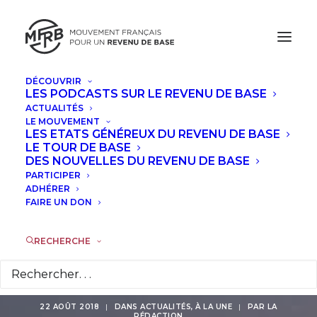
DÉCOUVRIR
LES PODCASTS SUR LE REVENU DE BASE
ACTUALITÉS
Le réseau européen
LE MOUVEMENT
LES ETATS GÉNÉREUX DU REVENU DE BASE
pour le revenu de
LE TOUR DE BASE
DES NOUVELLES DU REVENU DE BASE
PARTICIPER
base organise son
ADHÉRER
FAIRE UN DON
université d’été à
Barcelone en
RECHERCHE
septembre
22 AOÛT 2018
|
DANS
ACTUALITÉS
,
À LA UNE
|
PAR
LA
RÉDACTION