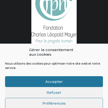
Gérer le consentement
aux cookies
Nous utilisons des cookies pour optimiser notre site web et notre
service.
L'intégralité des contenus de ce site sont publiés sous licence
Crédits & Mentions Légales
|
Politique de confidentialité
|
Règles
Accepter
de modération
|
Contactez-nous
|
Signaler un bug
Refuser
Préférences