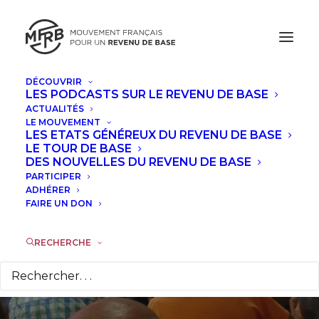
DÉCOUVRIR
LES PODCASTS SUR LE REVENU DE BASE
ACTUALITÉS
Le MFRB à
LE MOUVEMENT
LES ETATS GÉNÉREUX DU REVENU DE BASE
l’université d’été
LE TOUR DE BASE
DES NOUVELLES DU REVENU DE BASE
PARTICIPER
solidaire et rebelle
ADHÉRER
FAIRE UN DON
des mouvements
sociaux et citoyens
RECHERCHE
18 SEPTEMBRE 2018
|
DANS
ACTUALITÉS
,
À LA UNE
|
PAR
SYLVIE DENISSE