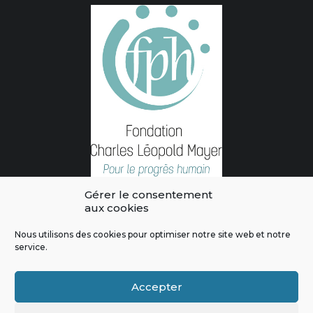
Gérer le consentement
aux cookies
Nous utilisons des cookies pour optimiser notre site web et notre
service.
L'intégralité des contenus de ce site sont publiés sous licence
Crédits & Mentions Légales
|
Politique de confidentialité
|
Règles
Accepter
de modération
|
Contactez-nous
|
Signaler un bug