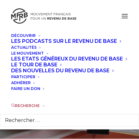
DÉCOUVRIR
LES PODCASTS SUR LE REVENU DE BASE
ACTUALITÉS
LE MOUVEMENT
LES ETATS GÉNÉREUX DU REVENU DE BASE
Mensonges et
LE TOUR DE BASE
DES NOUVELLES DU REVENU DE BASE
vérités sur l'aide
PARTICIPER
ADHÉRER
FAIRE UN DON
sociale
RECHERCHE
29 AOÛT 2013
|
DANS
TRIBUNES
|
PAR
JEAN-ÉRIC HYAFIL