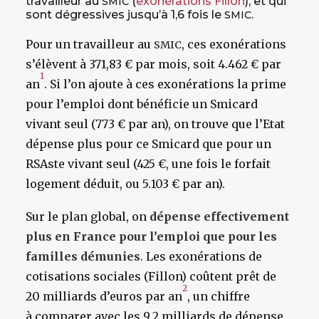
travailleur au
(
exonérations Fillon
), et qui
SMIC
sont dégressives jusqu’à 1,6 fois le
.
SMIC
Pour un travailleur au
, ces exonérations
SMIC
s’élèvent à 371,83 € par mois, soit 4.462 € par
1
an
. Si l’on ajoute à ces exonérations la prime
pour l’emploi dont bénéficie un Smicard
vivant seul (773 € par an), on trouve que l’Etat
dépense plus pour ce Smicard que pour un
RSAste vivant seul (425 €, une fois le forfait
logement déduit, ou 5.103 € par an).
Sur le plan global, on
dépense effectivement
plus en France pour l’emploi que pour les
familles démunies
. Les exonérations de
cotisations sociales (Fillon) coûtent prêt de
2
20 milliards d’euros par an
, un chiffre
à comparer avec les 9,2 milliards de dépense