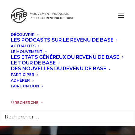
DÉCOUVRIR
LES PODCASTS SUR LE REVENU DE BASE
ACTUALITÉS
LE MOUVEMENT
Gérard Foucher: un
LES ETATS GÉNÉREUX DU REVENU DE BASE
LE TOUR DE BASE
dividende universel
DES NOUVELLES DU REVENU DE BASE
PARTICIPER
pour une monnaie
ADHÉRER
FAIRE UN DON
égalitaire
RECHERCHE
18 JUIN 2013
|
DANS
INTERVIEWS
|
PAR
MARIE-LAURE LE
GUEN