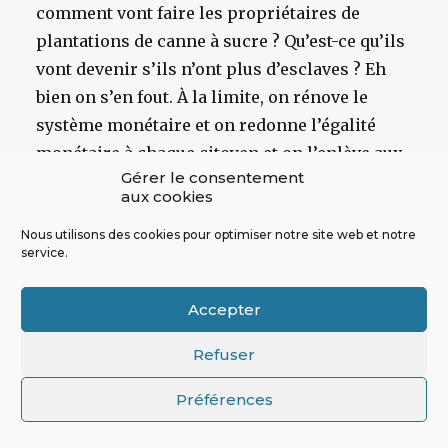
comment vont faire les propriétaires de
plantations de canne à sucre ? Qu’est-ce qu’ils
vont devenir s’ils n’ont plus d’esclaves ? Eh
bien on s’en fout. À la limite, on rénove le
système monétaire et on redonne l’égalité
monétaire à chaque citoyen et on l’enlève aux
Gérer le consentement
privilégiés, ça va faire de l’inflation : eh bien
aux cookies
on s’en fout. La question, c’est de régler un
problème majeur qui est un bug central dans
Nous utilisons des cookies pour optimiser notre site web et notre
service.
nos sociétés et qui a des conséquences
inimaginables.
Accepter
Ceci dit, le problème de l’inflation dans un
Refuser
système pyramidal, c’est que les émetteurs de
la monnaie savent exactement dans quel
Préférences
secteur la monnaie injectée va être supérieure