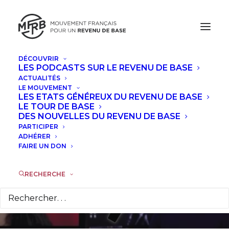
DÉCOUVRIR
LES PODCASTS SUR LE REVENU DE BASE
ACTUALITÉS
LE MOUVEMENT
LES ETATS GÉNÉREUX DU REVENU DE BASE
LE TOUR DE BASE
Loi El Khomri : On
DES NOUVELLES DU REVENU DE BASE
PARTICIPER
vaut mieux que ça !
ADHÉRER
FAIRE UN DON
3 MARS 2016
|
DANS
TRIBUNES
,
ACTUALITÉS
|
PAR
GUY
VALETTE
RECHERCHE