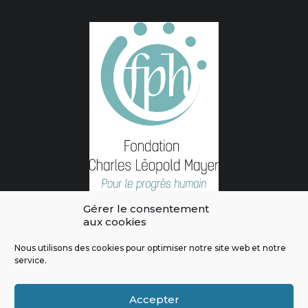
Gérer le consentement
aux cookies
Nous utilisons des cookies pour optimiser notre site web et notre
service.
L'intégralité des contenus de ce site sont publiés sous licence
Crédits & Mentions Légales
|
Politique de confidentialité
|
Règles
Accepter