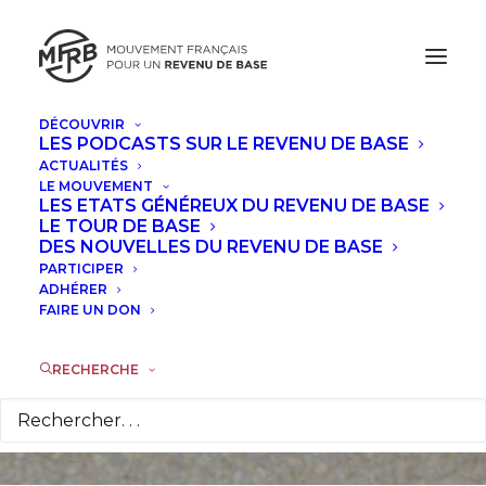
DÉCOUVRIR
LES PODCASTS SUR LE REVENU DE BASE
ACTUALITÉS
LE MOUVEMENT
Publication d'un
LES ETATS GÉNÉREUX DU REVENU DE BASE
LE TOUR DE BASE
nouveau livre sur le
DES NOUVELLES DU REVENU DE BASE
PARTICIPER
revenu de base,
ADHÉRER
FAIRE UN DON
préfacé par le MFRB
RECHERCHE
25 MARS 2018
|
DANS
ACTUALITÉS
,
À LA UNE
|
PAR
LA
RÉDACTION