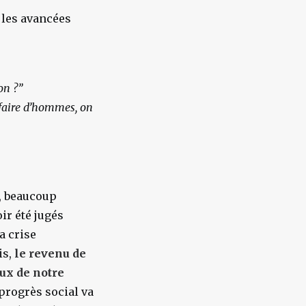
s les avancées
on ?”
ffaire d’hommes, on
s, beaucoup
ir été jugés
a crise
is,
le revenu de
eux de notre
 progrès social va