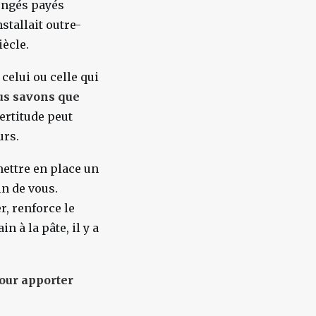
congés payés
nstallait outre-
iècle.
celui ou celle qui
us savons que
certitude peut
urs.
ettre en place un
in de vous.
, renforce le
n à la pâte, il y a
pour apporter