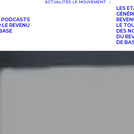
ACTUALITÉS
LE MOUVEMENT
LES E
GÉNÉR
S PODCASTS
REVEN
 LE REVENU
LE TO
BASE
DES N
DU RE
DE BA