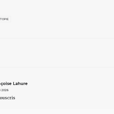
TOPIE
nçoise Lahure
i 2026
souscris