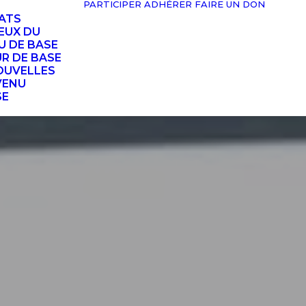
PARTICIPER
ADHÉRER
FAIRE UN DON
TATS
EUX DU
U DE BASE
UR DE BASE
OUVELLES
VENU
SE