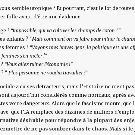
ous semble utopique ? Et pourtant, c’est le lot de toute
er folle avant d’être une évidence.
age ?
“Impossible, qui va cultiver les champs de coton ?”
des enfants ? “
Mais comment on va faire pour miner le charb
des femmes ?
“Voyons mes braves gens, la politique est une a
s femmes s’en mêler !”
 ?
“
Vous allez ruiner l’économie !”
 ? ”
Plus personne ne voudra travailler !
”
ciale a eu ses détracteurs, mais l’Histoire ne ment pa
 sont aujourd’hui considérés comme normaux, après avo
istes voire dangereux. Alors que le fascisme monte, que l
ave, que l’IA remplace des dizaines de milliers d’emplo
ernative désirable pour répondre à la plupart des enj
ermettre de ne pas sombrer dans le chaos.
Mais si le