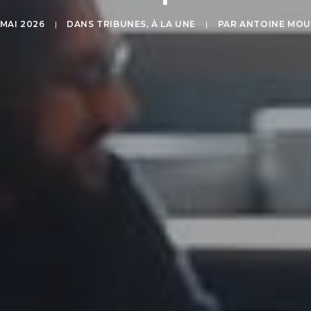
 MAI 2026
|
DANS
TRIBUNES
,
À LA UNE
|
PAR
ANTOINE MOU