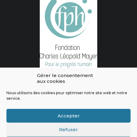
Gérer le consentement
aux cookies
Nous utilisons des cookies pour optimiser notre site web et notre
service.
L'intégralité des contenus de ce site sont publiés sous licence
Crédits & Mentions Légales
|
Politique de confidentialité
|
Règles
Accepter
de modération
|
Contactez-nous
|
Signaler un bug
Refuser