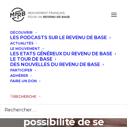
DÉCOUVRIR
LES PODCASTS SUR LE REVENU DE BASE
ACTUALITÉS
Béatrice Marques : le
LE MOUVEMENT
LES ETATS GÉNÉREUX DU REVENU DE BASE
Revenu de Base,
LE TOUR DE BASE
DES NOUVELLES DU REVENU DE BASE
PARTICIPER
c'est "imaginer
ADHÉRER
FAIRE UN DON
qu’une société
assure a minima à
RECHERCHE
tous ses membres, la
possibilité de se