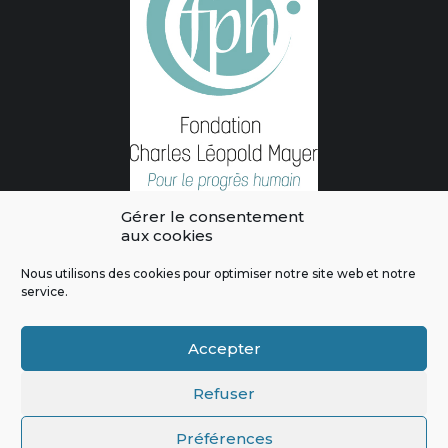
Gérer le consentement
aux cookies
Nous utilisons des cookies pour optimiser notre site web et notre
service.
L'intégralité des contenus de ce site sont publiés sous licence
Crédits & Mentions Légales
|
Politique de confidentialité
|
Règles
Accepter
de modération
|
Contactez-nous
|
Signaler un bug
Refuser
Préférences