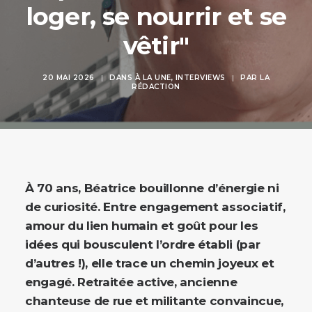
loger, se nourrir et se
vêtir"
20 MAI 2026
|
DANS
À LA UNE
,
INTERVIEWS
|
PAR
LA
RÉDACTION
À 70 ans, Béatrice bouillonne d’énergie ni
de curiosité. Entre engagement associatif,
amour du lien humain et goût pour les
idées qui bousculent l’ordre établi (par
d’autres !), elle trace un chemin joyeux et
engagé. Retraitée active, ancienne
chanteuse de rue et militante convaincue,