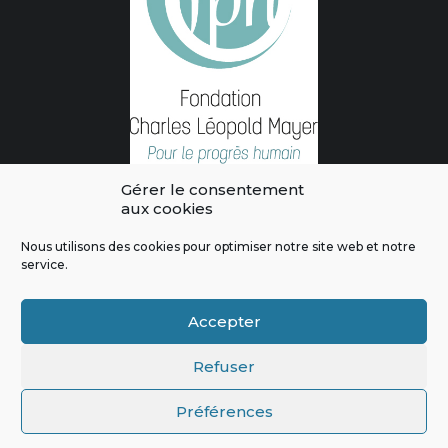
Gérer le consentement
aux cookies
Nous utilisons des cookies pour optimiser notre site web et notre
service.
L'intégralité des contenus de ce site sont publiés sous licence
Crédits & Mentions Légales
|
Politique de confidentialité
|
Règles
Accepter
de modération
|
Contactez-nous
|
Signaler un bug
Refuser
Préférences