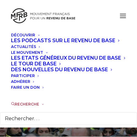
DÉCOUVRIR
LES PODCASTS SUR LE REVENU DE BASE
ACTUALITÉS
LE MOUVEMENT
LES ETATS GÉNÉREUX DU REVENU DE BASE
Gilets jaunes : un
LE TOUR DE BASE
DES NOUVELLES DU REVENU DE BASE
revenu de base
PARTICIPER
ADHÉRER
s'impose
FAIRE UN DON
RECHERCHE
17 DÉCEMBRE 2018
|
DANS
TRIBUNES
,
À LA UNE
|
PAR
LA
RÉDACTION