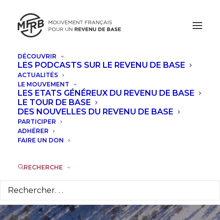
DÉCOUVRIR
LES PODCASTS SUR LE REVENU DE BASE
ACTUALITÉS
L'expérimentation
LE MOUVEMENT
LES ETATS GÉNÉREUX DU REVENU DE BASE
finlandaise n'a
LE TOUR DE BASE
DES NOUVELLES DU REVENU DE BASE
PARTICIPER
jamais été un vrai
ADHÉRER
FAIRE UN DON
revenu de base
universel
RECHERCHE
16 MAI 2018
|
DANS
ACTUALITÉS
,
À LA UNE
|
PAR
LA
RÉDACTION