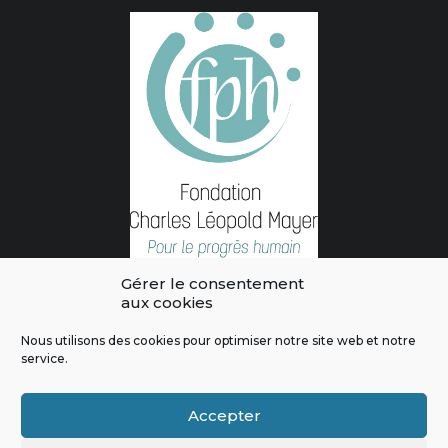
Gérer le consentement
aux cookies
Nous utilisons des cookies pour optimiser notre site web et notre
service.
L'intégralité des contenus de ce site sont publiés sous licence
Crédits & Mentions Légales
|
Politique de confidentialité
|
Règles
Accepter
de modération
|
Contactez-nous
|
Signaler un bug