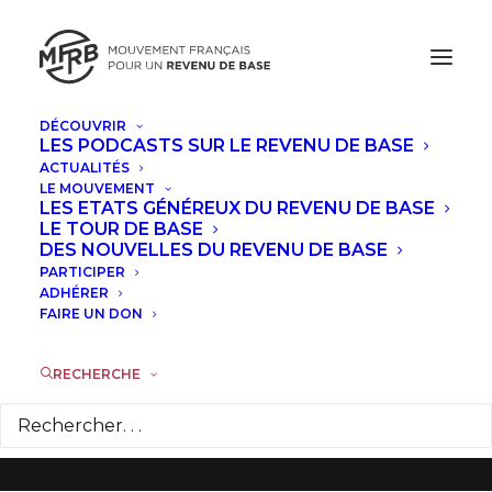
DÉCOUVRIR
LES PODCASTS SUR LE REVENU DE BASE
ACTUALITÉS
LE MOUVEMENT
Spectacle : « Éloge
LES ETATS GÉNÉREUX DU REVENU DE BASE
LE TOUR DE BASE
de l'oisiveté » par
DES NOUVELLES DU REVENU DE BASE
PARTICIPER
Dominique
ADHÉRER
FAIRE UN DON
Rongvaux
RECHERCHE
27 SEPTEMBRE 2014
|
DANS
ACTUALITÉS
|
PAR
LA
RÉDACTION