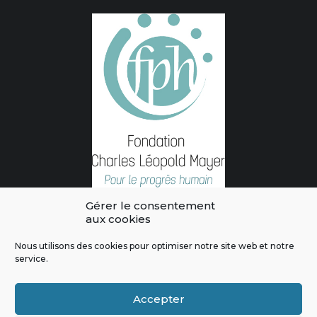
Gérer le consentement
aux cookies
Nous utilisons des cookies pour optimiser notre site web et notre
service.
L'intégralité des contenus de ce site sont publiés sous licence
Crédits & Mentions Légales
|
Politique de confidentialité
|
Règles
Accepter
de modération
|
Contactez-nous
|
Signaler un bug