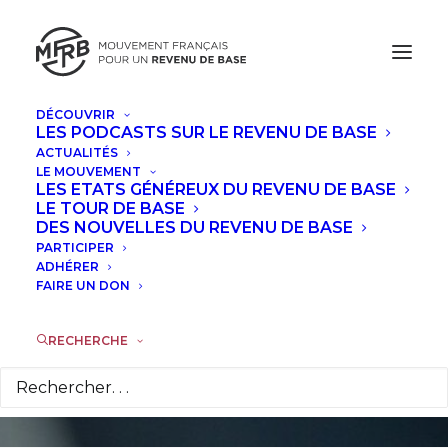
DÉCOUVRIR
LES PODCASTS SUR LE REVENU DE BASE
ACTUALITÉS
LE MOUVEMENT
D’une économie de
LES ETATS GÉNÉREUX DU REVENU DE BASE
LE TOUR DE BASE
la prédation à une
DES NOUVELLES DU REVENU DE BASE
PARTICIPER
économie du
ADHÉRER
FAIRE UN DON
partage
RECHERCHE
22 JUIN 2026
|
DANS
À LA UNE
,
POINTS DE VUE
|
PAR
GUY
VALETTE