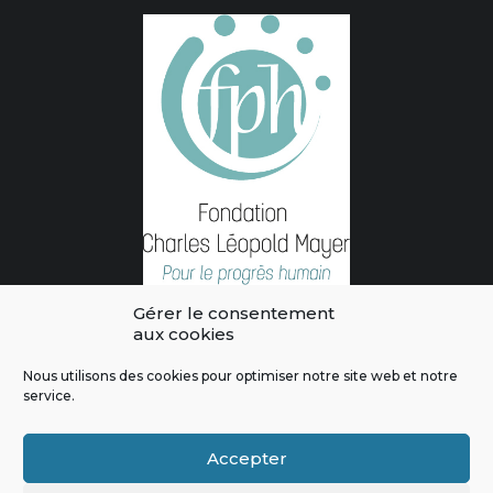
Gérer le consentement
aux cookies
Nous utilisons des cookies pour optimiser notre site web et notre
service.
L'intégralité des contenus de ce site sont publiés sous licence
Crédits & Mentions Légales
|
Politique de confidentialité
|
Règles
Accepter
de modération
|
Contactez-nous
|
Signaler un bug