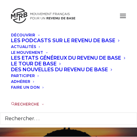
DÉCOUVRIR
LES PODCASTS SUR LE REVENU DE BASE
ACTUALITÉS
LE MOUVEMENT
LES ETATS GÉNÉREUX DU REVENU DE BASE
Concours de
LE TOUR DE BASE
DES NOUVELLES DU REVENU DE BASE
nouvelles sur le
PARTICIPER
ADHÉRER
FAIRE UN DON
revenu de base
RECHERCHE
16 FÉVRIER 2020
|
DANS
À LA UNE
|
PAR
LA RÉDACTION