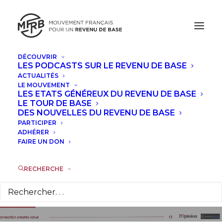
DÉCOUVRIR
LES PODCASTS SUR LE REVENU DE BASE
ACTUALITÉS
LE MOUVEMENT
Sondage: 60% des
LES ETATS GÉNÉREUX DU REVENU DE BASE
LE TOUR DE BASE
Français seraient
DES NOUVELLES DU REVENU DE BASE
PARTICIPER
favorables au revenu
ADHÉRER
FAIRE UN DON
de base
RECHERCHE
19 MAI 2015
|
DANS
ACTUALITÉS
|
PAR
PRESSE