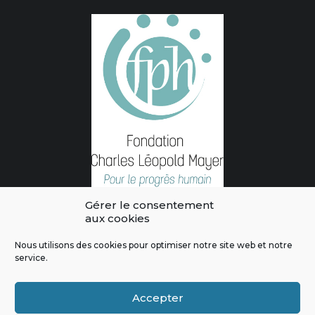
Gérer le consentement
aux cookies
Nous utilisons des cookies pour optimiser notre site web et notre
service.
L'intégralité des contenus de ce site sont publiés sous licence
Crédits & Mentions Légales
|
Politique de confidentialité
|
Règles
Accepter
de modération
|
Contactez-nous
|
Signaler un bug