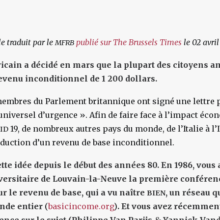
le traduit par le
publié sur The Brussels Times
le 02 avri
MFRB
cain a décidé en mars que la plupart des citoyens a
evenu inconditionnel de 1 200 dollars.
membres du Parlement britannique ont signé une lettre 
universel d’urgence ». Afin de faire face à l’impact éco
19, de nombreux autres pays du monde, de l’Italie à l
ID
duction d’un revenu de base inconditionnel.
tte idée depuis le début des années 80. En 1986, vou
iversitaire de Louvain-la-Neuve la première conféren
r le revenu de base, qui a vu naître
, un réseau q
BIEN
nde entier
(
basicincome.org
)
. Et vous avez récemmen