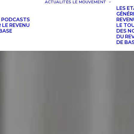
ACTUALITÉS
LE MOUVEMENT
LES E
GÉNÉR
S PODCASTS
REVEN
 LE REVENU
LE TO
BASE
DES N
DU RE
DE BA