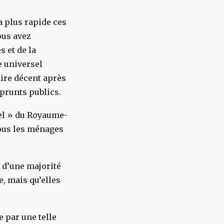
a plus rapide ces
ous avez
 et de la
e universel
aire décent après
prunts publics.
sel » du Royaume-
tous les ménages
t d’une majorité
e, mais qu’elles
 par une telle