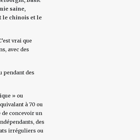
erborght, Basic
mie saine,
 le chinois et le
C’est vrai que
ons, avec des
nu pendant des
ique » ou
quivalant à 70 ou
e de concevoir un
 indépendants, des
ats irréguliers ou