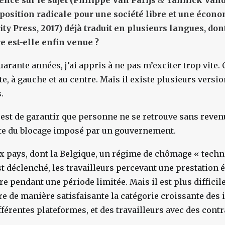
ence sur le sujet (Philippe Van Parijs
&
Yannick Vand
osition radicale pour une société libre et une écono
y Press, 2017) déjà traduit en plusieurs langues, dont
e est-elle enfin venue ?
arante années, j’ai appris à ne pas m’exciter trop vite. 
ite, à gauche et au centre. Mais il existe plusieurs versi
.
s est de garantir que personne ne se retrouve sans reve
ite du blocage imposé par un gouvernement.
 pays, dont la Belgique, un régime de chômage « techn
t déclenché, les travailleurs percevant une prestation é
re pendant une période limitée. Mais il est plus difficil
e de manière satisfaisante la catégorie croissante des
fférentes plateformes, et des travailleurs avec des contr