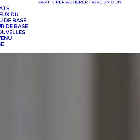
PARTICIPER
ADHÉRER
FAIRE UN DON
TATS
EUX DU
U DE BASE
UR DE BASE
OUVELLES
VENU
SE