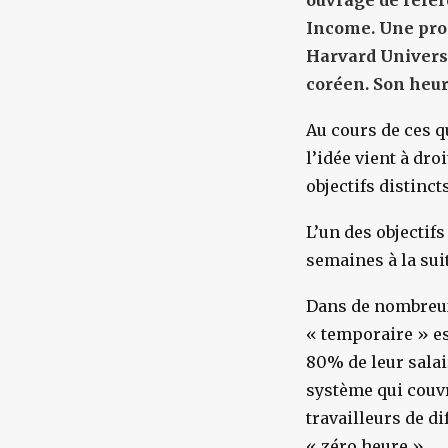
ouvrage de référ
Income. Une prop
Harvard Universit
coréen. Son heur
Au cours de ces qu
l’idée vient à dro
objectifs distincts
L’un des objectif
semaines à la su
Dans de nombreux
« temporaire » es
80% de leur salai
système qui couvr
travailleurs de di
« zéro heure ».