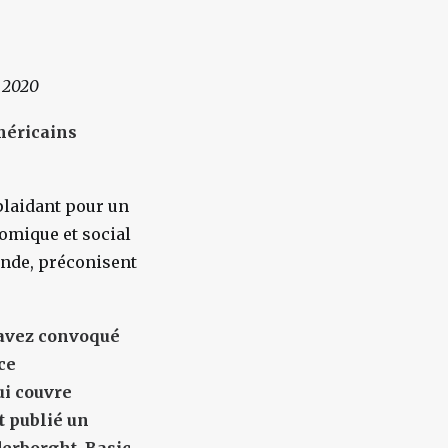
l 2020
méricains
plaidant pour un
nomique et social
’Inde, préconisent
s avez convoqué
ce
ui couvre
t publié un