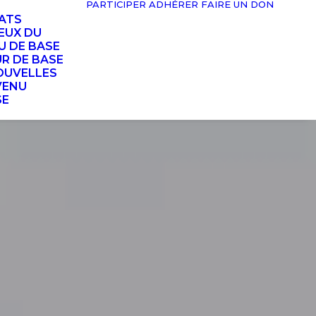
PARTICIPER
ADHÉRER
FAIRE UN DON
TATS
EUX DU
U DE BASE
UR DE BASE
OUVELLES
VENU
SE