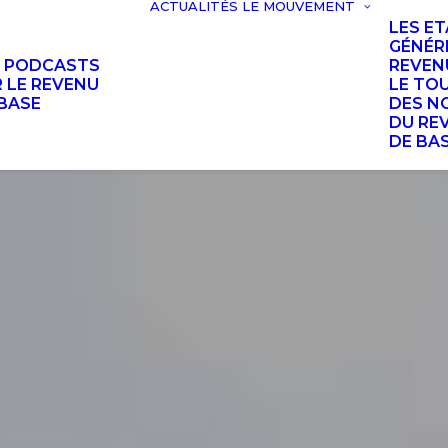
ACTUALITÉS
LE MOUVEMENT
LES E
GÉNÉR
S PODCASTS
REVEN
 LE REVENU
LE TO
BASE
DES N
DU RE
DE BA