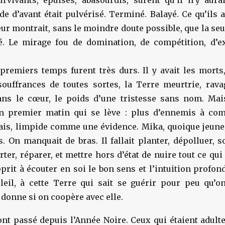
survivants, épuisés, abasourdis, surent qu’il n’y aura
e d’avant était pulvérisé. Terminé. Balayé. Ce qu’ils a
leur montrait, sans le moindre doute possible, que la se
té. Le mirage fou de domination, de compétition, d’ex
premiers temps furent très durs. Il y avait les morts
souffrances de toutes sortes, la Terre meurtrie, rava
dans le cœur, le poids d’une tristesse sans nom. Mais
n premier matin qui se lève : plus d’ennemis à com
is, limpide comme une évidence. Mika, quoique jeune, 
 On manquait de bras. Il fallait planter, dépolluer, so
ter, réparer, et mettre hors d’état de nuire tout ce qui
rit à écouter en soi le bon sens et l’intuition profon
oleil, à cette Terre qui sait se guérir pour peu qu’on
i donne si on coopère avec elle.
ont passé depuis l’Année Noire. Ceux qui étaient adult