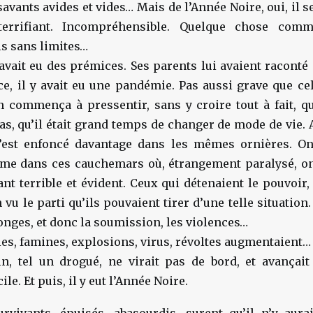
avants avides et vides… Mais de l’Année Noire, oui, il se
terrifiant. Incompréhensible. Quelque chose comm
is sans limites…
y avait eu des prémices. Ses parents lui avaient raconté
e, il y avait eu une pandémie. Pas aussi grave que cel
n commença à pressentir, sans y croire tout à fait, q
cas, qu’il était grand temps de changer de mode de vie. A
’est enfoncé davantage dans les mêmes ornières. On
me dans ces cauchemars où, étrangement paralysé, on
nt terrible et évident. Ceux qui détenaient le pouvoir,
 vu le parti qu’ils pouvaient tirer d’une telle situation
onges, et donc la soumission, les violences…
es, famines, explosions, virus, révoltes augmentaient…
 tel un drogué, ne virait pas de bord, et avançait
le. Et puis, il y eut l’Année Noire.