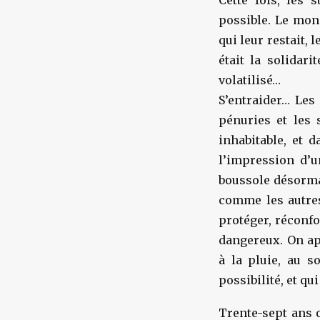
Cette fois, les 
possible. Le mond
qui leur restait, 
était la solidari
volatilisé…
S’entraider… Les 
pénuries et les 
inhabitable, et 
l’impression d’u
boussole désorma
comme les autres.
protéger, réconfor
dangereux. On app
à la pluie, au s
possibilité, et qu
Trente-sept ans 