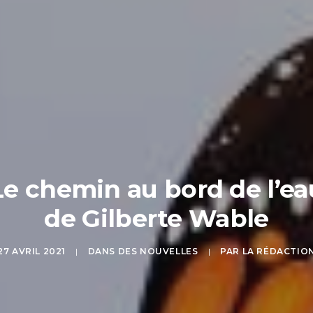
Le chemin au bord de l’ea
de Gilberte Wable
27 AVRIL 2021
|
DANS
DES NOUVELLES
|
PAR
LA RÉDACTIO