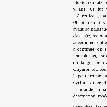
plusieurs mots : s
9 ans. Ce fut 
« Guernica », ma
Oh, bien sûr, il 
avant sa naissanc
c’est sûr, mais o
advenir, en tout 
a continué, on s
pouvait pas, com
un danger, pourta
emparer, ont bien
la peur, les mens
Cyclones, incendi
Le monde humain,
destruction imbéci