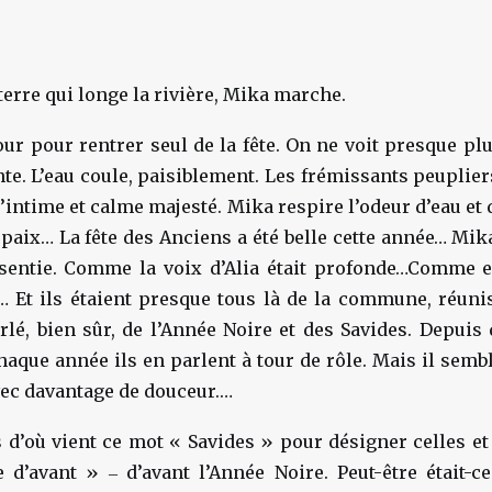
terre qui longe la rivière, Mika marche.
tour pour rentrer seul de la fête. On ne voit presque plu
e. L’eau coule, paisiblement. Les frémissants peupliers,
’intime et calme majesté. Mika respire l’odeur d’eau et 
paix… La fête des Anciens a été belle cette année… Mi
ssentie. Comme la voix d’Alia était profonde…Comme el
 Et ils étaient presque tous là de la commune, réu
arlé, bien sûr, de l’Année Noire et des Savides. Depuis 
haque année ils en parlent à tour de rôle. Mais il sembl
vec davantage de douceur.…
 d’où vient ce mot « Savides » pour désigner celles et
d’avant » ‒ d’avant l’Année Noire. Peut-être était-