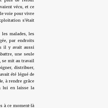
it plus de retour
vaient vécu, et ce
ule voie pour vivre
ploitation s’était
, les malades, les
gée, par endroits
 il y avait aussi
battre, une seule
se mit au travail
igner, distribuer,
 avait été légué de
de, à rendre grâce
 lui en laisse la
es à ce moment-là