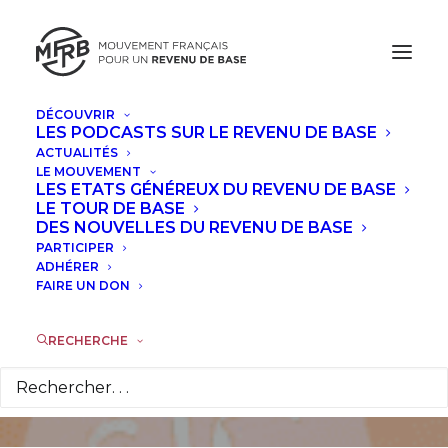
DÉCOUVRIR
LES PODCASTS SUR LE REVENU DE BASE
ACTUALITÉS
LE MOUVEMENT
Venez célébrer les
LES ETATS GÉNÉREUX DU REVENU DE BASE
LE TOUR DE BASE
prix du revenu de
DES NOUVELLES DU REVENU DE BASE
PARTICIPER
base en France le 12
ADHÉRER
FAIRE UN DON
décembre prochain !
RECHERCHE
27 NOVEMBRE 2025
|
DANS
ACTUALITÉS
,
À LA UNE
|
PAR
LA
RÉDACTION