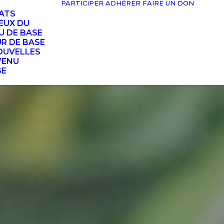
PARTICIPER
ADHÉRER
FAIRE UN DON
TATS
EUX DU
U DE BASE
UR DE BASE
OUVELLES
VENU
SE