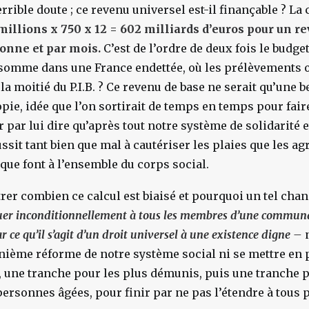
rrible doute ; ce revenu universel est-il finançable ? La 
 millions x 750 x 12 = 602 milliards d’euros pour un r
onne et par mois.
C’est de l’ordre de deux fois le budget
 somme dans une France endettée, où les prélèvements o
la moitié du P.I.B. ? Ce revenu de base ne serait qu’une b
opie, idée que l’on sortirait de temps en temps pour fair
r par lui dire qu’après tout notre système de solidarité e
ussit tant bien que mal à cautériser les plaies que les a
ue font à l’ensemble du corps social.
er combien ce calcul est biaisé et pourquoi un tel cha
uer inconditionnellement à tous les membres d’une commun
 ce qu’il s’agit d’un droit universel à une existence digne –
nième réforme de notre système social ni se mettre en 
une tranche pour les plus démunis, puis une tranche p
personnes âgées, pour finir par ne pas l’étendre à tous