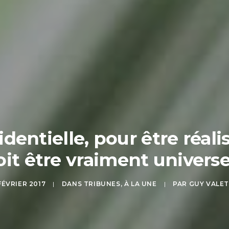
identielle, pour être réali
oit être vraiment universel
FÉVRIER 2017
|
DANS
TRIBUNES
,
À LA UNE
|
PAR
GUY VALE