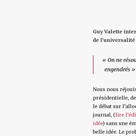
Guy Valette inte
de l’universalité
«
On ne résou
engendrés »
Nous nous réjouis
présidentielle, d
le débat sur l’all
journal, (
lire l’é
idée
) sans une émi
belle idée. Le pr