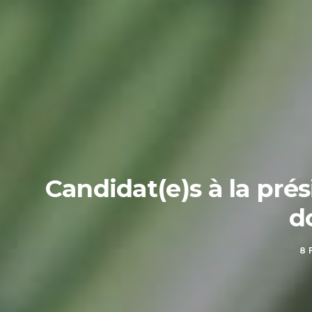
Candidat(e)s à la prés
d
8 