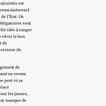
calculette est
evenu universel
 de l’État. Où
bligatoires sont
elle idée à ranger
e rêver le bon
t de
gressions du
ngement de
auté un revenu
ne peut ni se
place
our les jeunes,
 par manque de