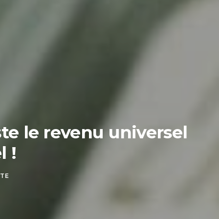
ste le revenu universel
 !
TTE