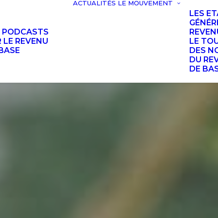
ACTUALITÉS
LE MOUVEMENT
LES E
GÉNÉR
S PODCASTS
REVEN
 LE REVENU
LE TO
BASE
DES N
DU RE
DE BA