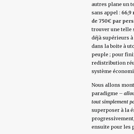
autres plane un te
sans appel :
66,9
de 750€ par pers
trouver une telle
déjà supérieurs à 
dans la boite à ut
peuple ; pour fini
redistribution ré
système économiq
Nous allons montr
paradigme –
allo
tout simplement par
superposer à la é
progressivement, 
ensuite pour les 