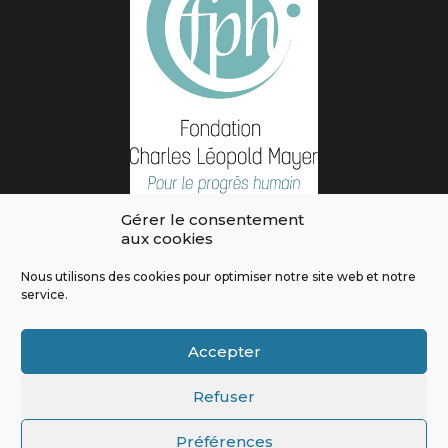
Gérer le consentement
aux cookies
Nous utilisons des cookies pour optimiser notre site web et notre
service.
L'intégralité des contenus de ce site sont publiés sous licence
Crédits & Mentions Légales
|
Politique de confidentialité
|
Règles
Accepter
de modération
|
Contactez-nous
|
Signaler un bug
Refuser
Préférences