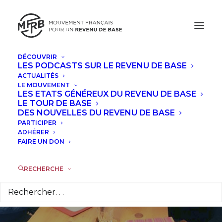
DÉCOUVRIR
LES PODCASTS SUR LE REVENU DE BASE
ACTUALITÉS
Bienvenue au
LE MOUVEMENT
LES ETATS GÉNÉREUX DU REVENU DE BASE
nouveau groupe
LE TOUR DE BASE
DES NOUVELLES DU REVENU DE BASE
PARTICIPER
local de Montreuil
ADHÉRER
FAIRE UN DON
sur le revenu de base
!
RECHERCHE
7 FÉVRIER 2018
|
DANS
ACTUALITÉS
,
À LA UNE
|
PAR
LA
RÉDACTION