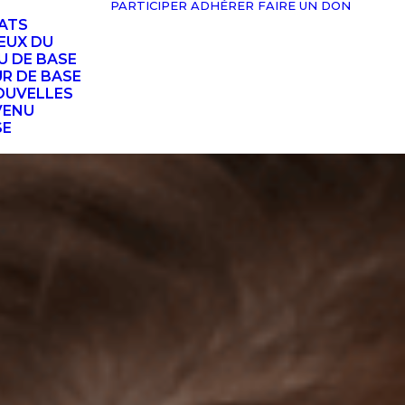
PARTICIPER
ADHÉRER
FAIRE UN DON
TATS
EUX DU
U DE BASE
UR DE BASE
OUVELLES
VENU
SE