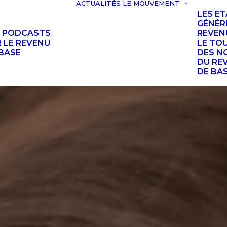
ACTUALITÉS
LE MOUVEMENT
LES E
GÉNÉR
S PODCASTS
REVEN
 LE REVENU
LE TO
BASE
DES N
DU RE
DE BA