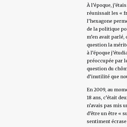
À l’époque, j’étai
réunissait les «
f
l’hexagone permet
de la politique po
m’en avait parlé,
question la mérit
à l’époque j’étudi
préoccupée par le
question du chôma
d’inutilité que no
En 2009, au momen
18 ans, c’était de
n’avais pas mis un
d’être un être «
s
sentiment écrase l