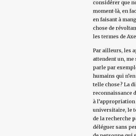
considérer que no
moment-là, en face
en faisant à mange
chose de révoltant
les termes de Axe
Par ailleurs, les
attendent un, me 
parle par exempl
humains qui n’en 
telle chose
? La d
reconnaissance du
à l’appropriation
universitaire, le 
de la recherche
p
déléguer sans per
de personne qui s