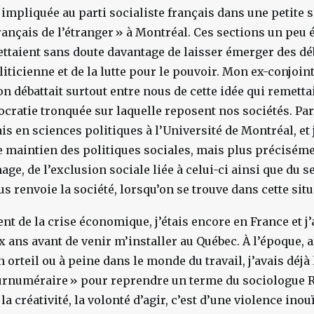
s impliquée au parti socialiste français dans une petite 
rançais de l’étranger
» à Montréal. Ces sections un peu 
taient sans doute davantage de laisser émerger des déb
liticienne et de la lutte pour le pouvoir. Mon ex-conjoin
 on débattait surtout entre nous de cette idée qui remett
ocratie tronquée sur laquelle reposent nos sociétés. Par 
ais en sciences politiques à l’Université de Montréal, et j
 maintien des politiques sociales, mais plus préciséme
ge, de l’exclusion sociale liée à celui-ci ainsi que du 
us renvoie la société, lorsqu’on se trouve dans cette sit
t de la crise économique, j’étais encore en France et j’a
ux ans avant de venir m’installer au Québec. À l’époque, a
 orteil ou à peine dans le monde du travail, j’avais déjà
urnuméraire
» pour reprendre un terme du sociologue R
a créativité, la volonté d’agir, c’est d’une violence inouï