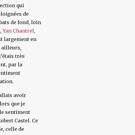
section qui
éloignées de
ats de fond, loin
t,
Yan Chantrel
,
ait largement en
ailleurs,
’étais très
nt, par la
sentiment
uation.
llais avoir
lors que je
 le sentiment
obert Castel. Ce
e, celle de