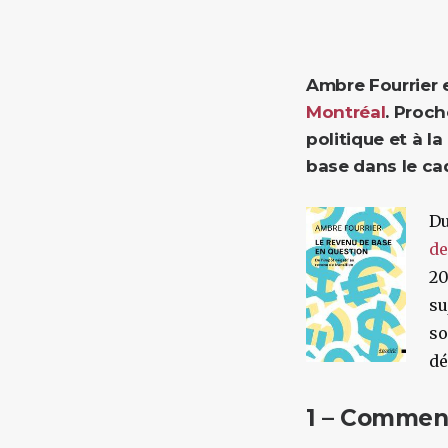
Ambre Fourrier e
Montréal
. Proch
politique et à l
base dans le cad
D
de
20
su
so
dé
1 – Comment