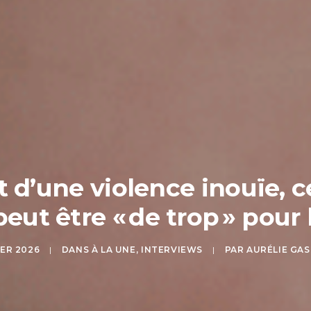
t d’une violence inouïe, 
peut être « de trop » pour l
IER 2026
|
DANS
À LA UNE
,
INTERVIEWS
|
PAR
AURÉLIE GA