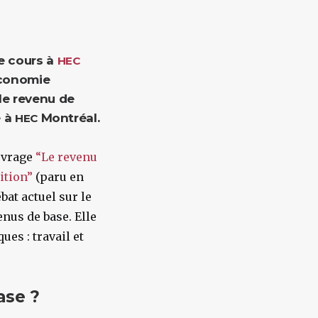
e cours à
HEC
’économie
 le revenu de
e à
Montréal.
HEC
uvrage
“Le revenu
ition”
(paru en
bat actuel sur le
enus de base. Elle
es : travail et
ase ?