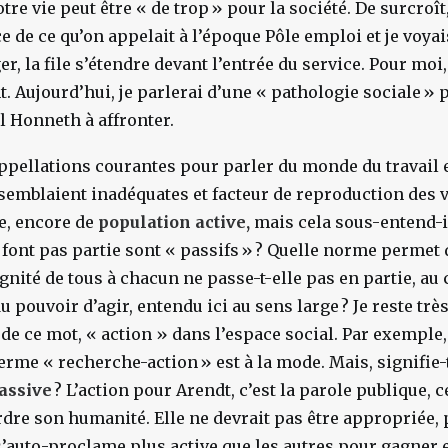
tre vie peut être «
de trop
» pour la société. De surcroît,
 de ce qu’on appelait à l’époque Pôle emploi et je voyais
r, la file s’étendre devant l’entrée du service. Pour moi,
. Aujourd’hui, je parlerai d’une «
pathologie sociale
» 
l Honneth à affronter.
 appellations courantes pour parler du monde du travail 
semblaient inadéquates et facteur de reproduction des 
e, encore de
population active,
mais cela sous-entend-il
font pas partie sont «
passifs
»
? Quelle norme permet 
ignité de tous à chacun ne passe-t-elle pas en partie, au 
 pouvoir d’agir, entendu ici au sens large
? Je reste trè
 de ce mot, « action » dans l’espace social. Par exemple,
terme «
recherche-action
» est à la mode. Mais, signifie-t-
assive
? L’action pour Arendt, c’est la parole publique, c
dre son humanité. Elle ne devrait pas être appropriée, 
’auto-proclame plus active que les autres pour gagner e