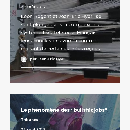
29 août 2013
Léon Régent et Jean-Eric Hyafil se
sont plongé dans la complexité du
système fiscal et social Français :
leurs conclusions vont à contre-
courant de certaines idées reçues.
par Jean-Éric Hyafil
Le phénomène des “bullshit jobs”
Tribunes
23 août 2013