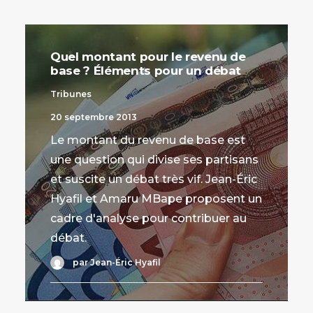
Quel montant pour le revenu de
base ? Éléments pour un débat
Tribunes
20 septembre 2013
Le montant du revenu de base est
une question qui divise ses partisans
et suscite un débat très vif. Jean-Éric
Hyafil et Amaru MBape proposent un
cadre d'analyse pour contribuer au
débat.
par Jean-Éric Hyafil