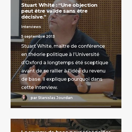
Stuart White : “Une objection
peut être valide sans être
décisive.”
Interviews
5 septembre 2013
Stuart White, maître de conférence
en théorie politique à l’Université
d’Oxford a longtemps été sceptique
avant de se rallier à l'idée du revenu
de base. Il explique pourquoi dans
cette interview.
par Stanislas Jourdan