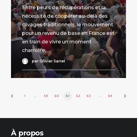
Entre peurs de récupérations et la
nécessité de coopérer au-delà des
clivages traditionnels, le mouvement
pour un revenu de base en France est
en train de vivre un moment
charnière.
par Olivier Sarrat
1
…
59
60
61
62
63
…
69
À propos