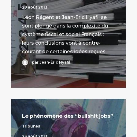
29 août 2013
Léon Régent et Jean-Eric Hyafil se
sont plongé dans la complexité du
système fiscal et social Français :
leurs conclusions vont à contre-
courant de certaines idées reçues.
par Jean-Éric Hyafil
Le phénomène des “bullshit jobs”
Tribunes
23 août 2013