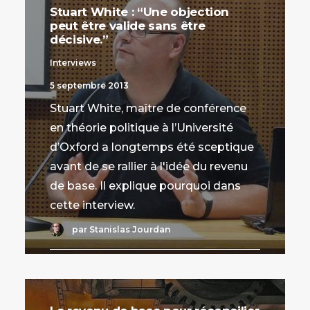
Stuart White : “Une objection
peut être valide sans être
décisive.”
Interviews
5 septembre 2013
Stuart White, maître de conférence
en théorie politique à l’Université
d’Oxford a longtemps été sceptique
avant de se rallier à l'idée du revenu
de base. Il explique pourquoi dans
cette interview.
par Stanislas Jourdan