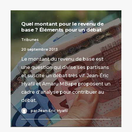
Quel montant pour le revenu de
base ? Éléments pour un débat
Tribunes
20 septembre 2013
Le montant du revenu de base est
une question qui divise ses partisans
et suscite un débat très vif. Jean-Éric
Hyafil et Amaru MBape proposent un
cadre d'analyse pour contribuer au
débat.
par Jean-Éric Hyafil