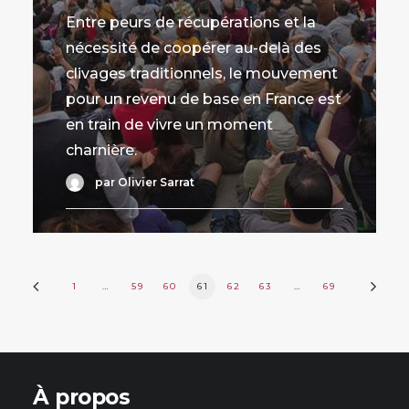
Entre peurs de récupérations et la
nécessité de coopérer au-delà des
clivages traditionnels, le mouvement
pour un revenu de base en France est
en train de vivre un moment
charnière.
par Olivier Sarrat
1
…
59
60
61
62
63
…
69
À propos