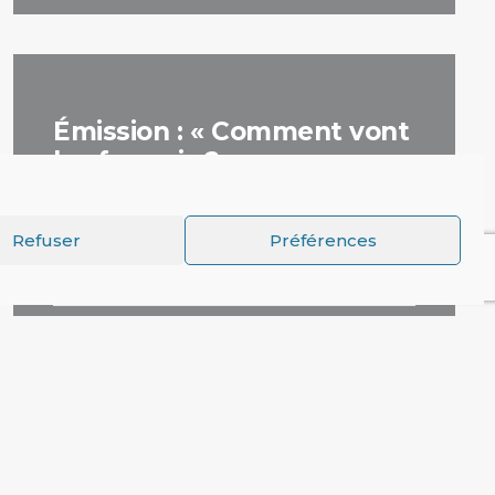
Émission : « Comment vont
les fourmis ? »
Actualités
Refuser
Préférences
18 avril 2014
par La Rédaction