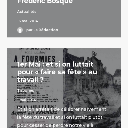
Frédéric Bosqué
Actualités
13 mai 2014
par La Rédaction
1er Mai : et si on luttait
pour « faire sa fête » au
travail ?
Tribunes
1 mai 2014
Et si on arrêtait de célébrer naïvement
la fête du travail et si on luttait plutôt
pour cesser de perdre notre vie à