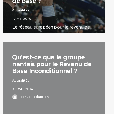
de base ?
Actualités
12 mai 2014
Le réseau européen pour le revenu de
base publie une lettre ouverte invitant
tous les candidats aux élections
européennes à se positionner sur le
revenu de base.
Qu’est-ce que le groupe
nantais pour le Revenu de
par La Rédaction
Base Inconditionnel ?
Actualités
30 avril 2014
par La Rédaction