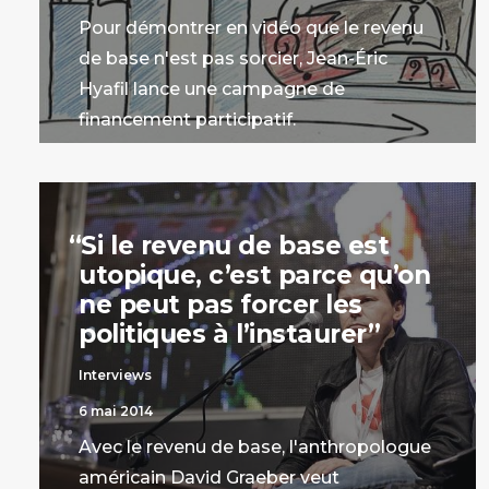
Pour démontrer en vidéo que le revenu
de base n'est pas sorcier, Jean-Éric
Hyafil lance une campagne de
financement participatif.
par La Rédaction
“
Si le revenu de base est
utopique, c’est parce qu’on
ne peut pas forcer les
politiques à l’instaurer”
Interviews
6 mai 2014
Avec le revenu de base, l'anthropologue
américain David Graeber veut