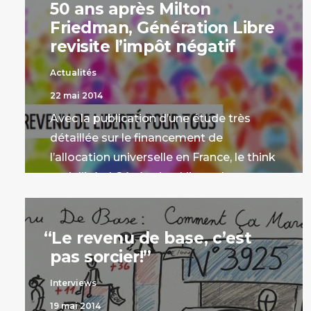
50 ans après Milton
Friedman, Génération Libre
revisite l’impôt négatif
Actualités
22 mai 2014
Avec la publication d’une étude très
détaillée sur le financement de
l’allocation universelle en France, le think
tank libéral Génération Libre relance
l’idée de l’impôt négatif de Milton
Friedman.
“
Le revenu de base, c’est
par Stanislas Jourdan
pas sorcier!”
Interviews
19 mai 2014