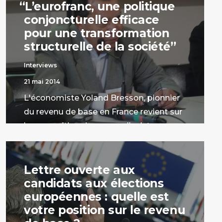
“
L’eurofranc, une politique
conjoncturelle efficace
pour une transformation
structurelle de la société”
Interviews
21 mai 2014
L'économiste Yoland Bresson, pionnier
du revenu de base en France revient sur
la proposition de revenu d'existence en
eurofranc annoncée par Nouvelle Donne.
par Stanislas Jourdan
Lettre ouverte aux
candidats aux élections
européennes : quelle est
votre position sur le revenu