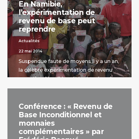
En Namibie,
l’expérimentation de
revenu de base peut
reprendre
Actualités
22 mai 2014
Suspendue faute de moyens il y a un an,
la célèbre expérimentation de revenu
garanti en Namibie a été relancée grâce
à de nouveaux financements.
par La Rédaction
Conférence : « Revenu de
Base Inconditionnel et
monnaies
complémentaires » par