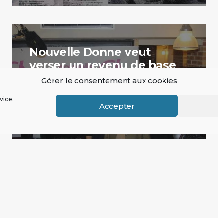
(essayer de) la gagner ?
par Guy Valette
Nouvelle Donne veut
verser un revenu de base
en ‘euro-francs’
Gérer le consentement aux cookies
Actualités
vice.
Accepter
24 avril 2014
Le parti politique créé par les
fondateurs du Collectif Roosevelt se
prononce pour la mise en place d'un
revenu de base en monnaie nationale
complémentaire.
1
…
55
56
57
58
59
…
69
par La Rédaction