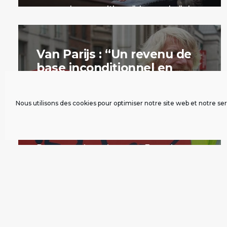
renouveler une critique "de gauche" de
la bureaucratie.
par La Rédaction
Van Parijs : “Un revenu de
base inconditionnel en
Europe aiderait à sortir de
la crise”
Nous utilisons des cookies pour optimiser notre site web et notre ser
Interviews
28 avril 2014
Dans cette interview pour Euractiv.com,
le belge Philippe Van Parijs revient sur
sa proposition d'un euro-dividende pour
tous les européens.
par La Rédaction