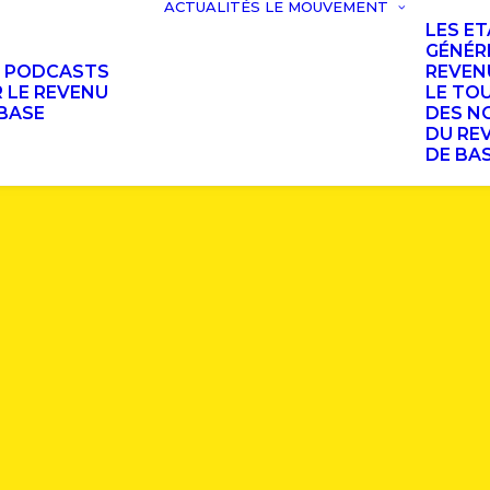
ACTUALITÉS
LE MOUVEMENT
LES E
GÉNÉR
S PODCASTS
REVEN
 LE REVENU
LE TO
BASE
DES N
DU RE
DE BA