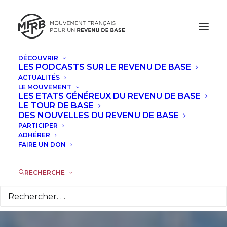
DÉCOUVRIR
LES PODCASTS SUR LE REVENU DE BASE
ACTUALITÉS
Élections
LE MOUVEMENT
LES ETATS GÉNÉREUX DU REVENU DE BASE
Européennes: les
LE TOUR DE BASE
DES NOUVELLES DU REVENU DE BASE
PARTICIPER
listes qui
ADHÉRER
FAIRE UN DON
soutiennent le
revenu de base
RECHERCHE
23 MAI 2014
|
DANS
ACTUALITÉS
|
PAR
LA RÉDACTION