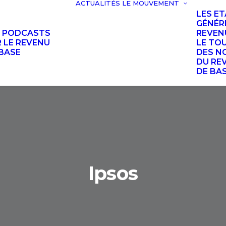
ACTUALITÉS
LE MOUVEMENT
LES E
GÉNÉR
S PODCASTS
REVEN
 LE REVENU
LE TO
BASE
DES N
DU RE
DE BA
Ipsos