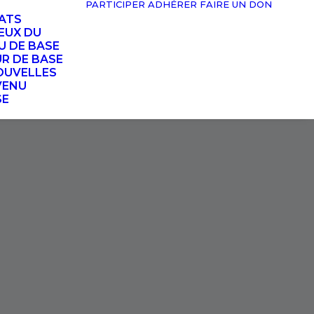
PARTICIPER
ADHÉRER
FAIRE UN DON
TATS
EUX DU
U DE BASE
UR DE BASE
OUVELLES
VENU
SE