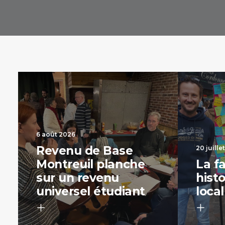
6 août 2026
Revenu de Base
20 juille
Montreuil planche
La f
sur un revenu
hist
universel étudiant
local