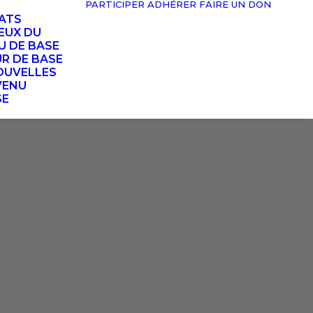
PARTICIPER
ADHÉRER
FAIRE UN DON
TATS
EUX DU
U DE BASE
UR DE BASE
OUVELLES
VENU
SE