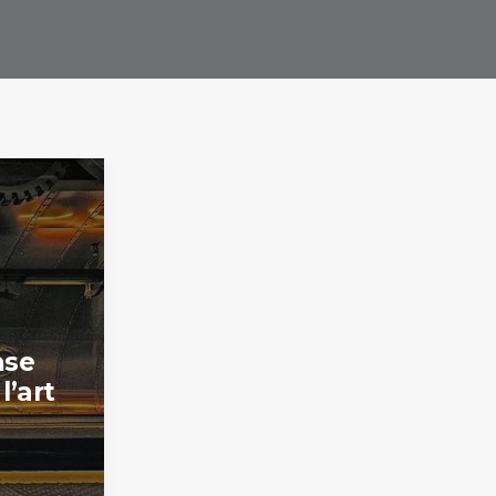
ase
l’art