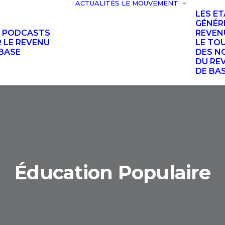
ACTUALITÉS
LE MOUVEMENT
LES E
GÉNÉR
S PODCASTS
REVEN
 LE REVENU
LE TO
BASE
DES N
DU RE
DE BA
Éducation Populaire