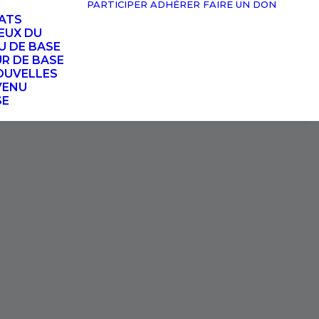
PARTICIPER
ADHÉRER
FAIRE UN DON
TATS
EUX DU
U DE BASE
UR DE BASE
OUVELLES
VENU
SE