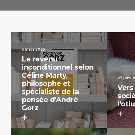
5 mars 2025
Le revenu
inconditionnel selon
Céline Marty,
27 janvi
philosophe et
Vers
spécialiste de la
soci
pensée d’André
l’ot
Gorz