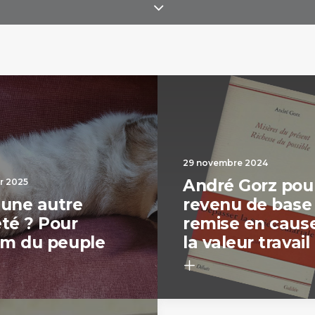
29 novembre 2024
André Gorz pour
er 2025
 une autre
revenu de base 
été ? Pour
remise en caus
ium du peuple
la valeur travail