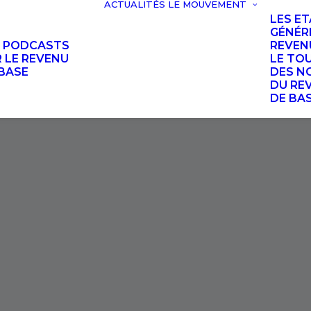
ACTUALITÉS
LE MOUVEMENT
LES E
GÉNÉR
S PODCASTS
REVEN
 LE REVENU
LE TO
BASE
DES N
DU RE
DE BA