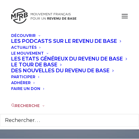
DÉCOUVRIR
LES PODCASTS SUR LE REVENU DE BASE
ACTUALITÉS
LE MOUVEMENT
LES ETATS GÉNÉREUX DU REVENU DE BASE
"Je suis, tu es, nous
LE TOUR DE BASE
DES NOUVELLES DU REVENU DE BASE
sommes" de
PARTICIPER
ADHÉRER
Béatrice Testet
FAIRE UN DON
RECHERCHE
16 JUILLET 2021
|
DANS
DES NOUVELLES
|
PAR
LA
RÉDACTION