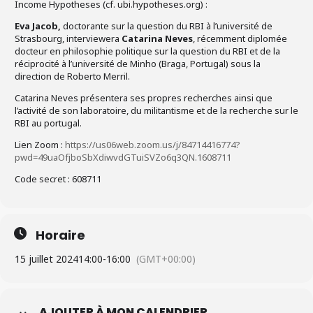
Income Hypotheses (cf. ubi.hypotheses.org) :
Eva Jacob,
doctorante sur la question du RBI à l’université de
Strasbourg, interviewera
Catarina Neves
, récemment diplomée
docteur en philosophie politique sur la question du RBI et de la
réciprocité à l’université de Minho (Braga, Portugal) sous la
direction de Roberto Merril.
Catarina Neves présentera ses propres recherches ainsi que
l’activité de son laboratoire, du militantisme et de la recherche sur le
RBI au portugal.
Lien Zoom :
https://us06web.zoom.us/j/84714416774?
pwd=49uaOfjboSbXdiwvdGTuiSVZo6q3QN.1608711
Code secret : 608711
Horaire
15 juillet 2024
14:00
-
16:00
(GMT+00:00)
AJOUTER À MON CALENDRIER