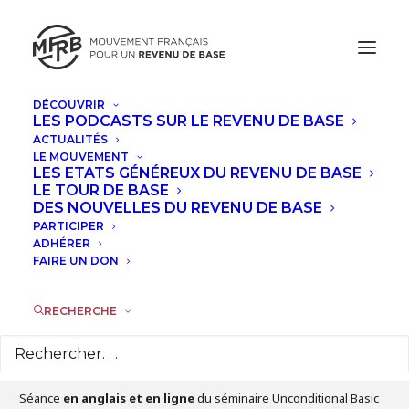
DÉCOUVRIR
LES PODCASTS SUR LE REVENU DE BASE
JUILLET, 2024
ACTUALITÉS
LE MOUVEMENT
SÉMINAIRE UBI HYPO AVEC EVA
LES ETATS GÉNÉREUX DU REVENU DE BASE
LE TOUR DE BASE
JACOB ET CATARINA NEVES : LA
DES NOUVELLES DU REVENU DE BASE
QUESTION DU RBI AU PORTUGAL
PARTICIPER
ADHÉRER
FAIRE UN DON
LUN
15
JUI
RECHERCHE
Détails de l'évènement
Séance
en anglais et en ligne
du séminaire Unconditional Basic