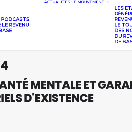
ACTUALITÉS
LE MOUVEMENT
LES E
GÉNÉR
S PODCASTS
REVEN
 LE REVENU
LE TO
BASE
DES N
DU RE
DE BA
24
SANTÉ MENTALE ET GARA
ELS D'EXISTENCE