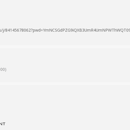
m.us/j/84145678062?pwd=YmNCSGdPZG9iQXB3UmR4UmNPWThWQT0
00)