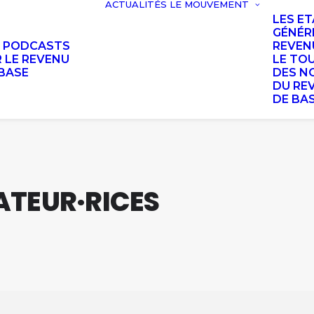
ACTUALITÉS
LE MOUVEMENT
LES E
GÉNÉR
S PODCASTS
REVEN
 LE REVENU
LE TO
BASE
DES N
DU RE
DE BA
TEUR·RICES