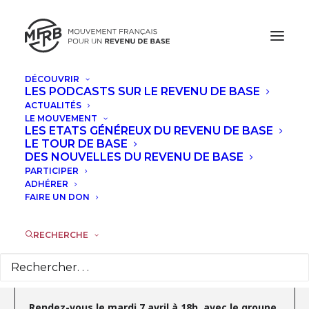
DÉCOUVRIR
LES PODCASTS SUR LE REVENU DE BASE
AVRIL, 2026
ACTUALITÉS
LE MOUVEMENT
RENDEZ-VOUS AVEC LE GROUPE
LES ETATS GÉNÉREUX DU REVENU DE BASE
LE TOUR DE BASE
LOCAL REVENU DE BASE PARIS
DES NOUVELLES DU REVENU DE BASE
PARTICIPER
MAR
ADHÉRER
07
FAIRE UN DON
AVR
RECHERCHE
Détails de l'évènement
Rendez-vous le mardi 7 avril à 18h, avec le groupe