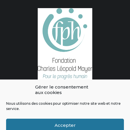
Gérer le consentement
aux cookies
Nous utilisons des cookies pour optimiser notre site web et notre
service.
L'intégralité des contenus de ce site sont publiés sous licence
Crédits & Mentions Légales
|
Politique de confidentialité
|
Règles
Accepter